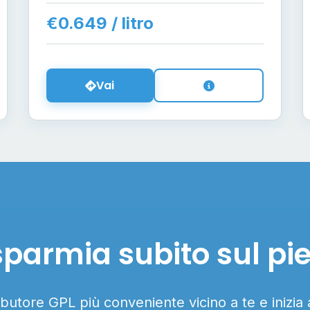
€0.649 / litro
Vai
sparmia subito sul pi
ributore GPL più conveniente vicino a te e inizia