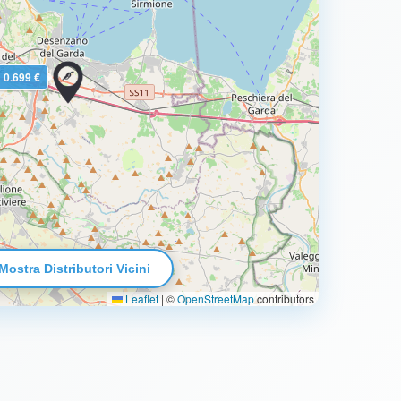
0.699 €
Mostra Distributori Vicini
Leaflet
|
©
OpenStreetMap
contributors