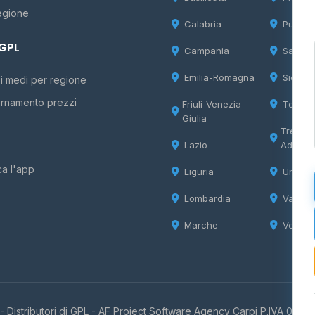
egione
Calabria
Puglia
 GPL
Campania
Sardeg
Emilia-Romagna
Sicilia
i medi per regione
rnamento prezzi
Friuli-Venezia
Tosca
Giulia
Trentin
Lazio
Adige
ca l'app
Liguria
Umbria
Lombardia
Valle d
Marche
Veneto
 Distributori di GPL -
AF Project Software Agency Carpi
P.IVA 0385