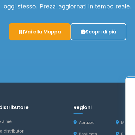
oggi stesso. Prezzi aggiornati in tempo reale.
Vai alla Mappa
Scopri di più
distributore
Regioni
o a me
Abruzzo
Molise
 distributori
Basilicata
Piemon