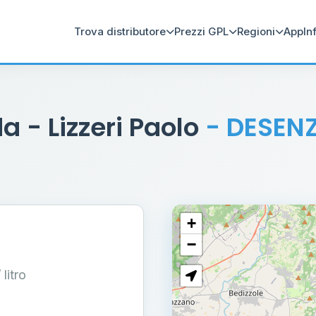
Trova distributore
Prezzi GPL
Regioni
App
In
 - Lizzeri Paolo
- DESEN
+
−
/ litro