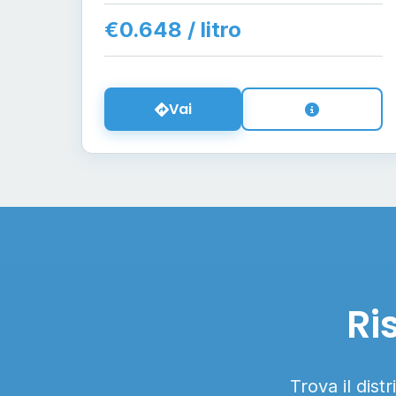
€0.648 / litro
Vai
Ri
Trova il dist