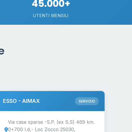
45.000+
UTENTI MENSILI
e
ESSO - AIMAX
SERVIZIO
Via case sparse -S.P. (ex S.S) 469 km.
0+700 I.d,- Loc Zocco 25030,