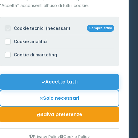
"Accetta" acconsenti all'uso di tutti i cookie.
Contatti
Per gestori
na
Cookie tecnici (necessari)
Sempre attivi
Informazioni legali
Cookie analitici
Privacy Policy
na
Cookie di marketing
Cookie Policy
o-Alto
Preferenze Cookie
Mappa del sito
Accetta tutti
'Aosta
Contattaci
Solo necessari
info@distributori-gpl.it
Salva preferenze
9300364
Privacy Policy
Cookie Policy