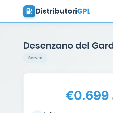
Distributori
GPL
Desenzano del Garda
Servito
€0.699