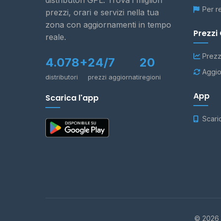
distributori GPL. Trova i migliori
Per r
prezzi, orari e servizi nella tua
zona con aggiornamenti in tempo
Prezzi
reale.
Prezz
4.078+
24/7
20
Aggio
distributori
prezzi aggiornati
regioni
App
Scarica l'app
Scari
© 2026 -