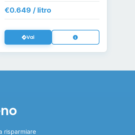
€0.649 / litro
Vai
eno
 a risparmiare