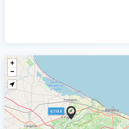
+
−
0.715 €