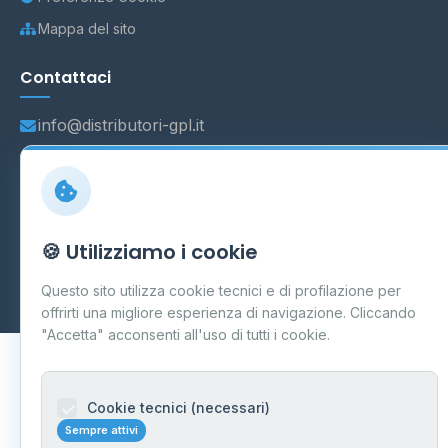
Mappa del sito
Contattaci
info@distributori-gpl.it
© 2026 - Distributori di GPL -
AF Project Software Agency
🍪 Utilizziamo i cookie
Carpi
P.IVA 03859300364
Dati forniti da
Ministero delle Imprese e del Made in Italy
-
Questo sito utilizza cookie tecnici e di profilazione per
Aggiornamento quotidiano
offrirti una migliore esperienza di navigazione. Cliccando
"Accetta" acconsenti all'uso di tutti i cookie.
Cookie tecnici (necessari)
Sempre attivi