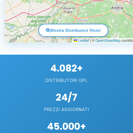
Mostra Distributori Vicini
Leaflet
|
©
OpenStreetMap
contrib
4.082+
DISTRIBUTORI GPL
24/7
PREZZI AGGIORNATI
45.000+