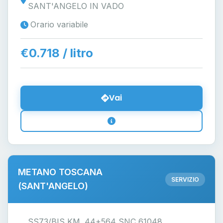
SANT'ANGELO IN VADO
Orario variabile
€0.718 / litro
Vai
METANO TOSCANA
SERVIZIO
(SANT'ANGELO)
SS73/BIS KM. 44+564 SNC 61048,