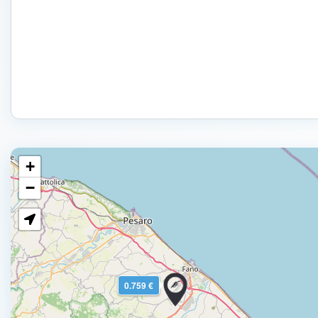
+
−
0.759 €