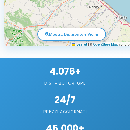
Mostra Distributori Vicini
Leaflet
|
©
OpenStreetMap
contrib
4.076+
DISTRIBUTORI GPL
24/7
PREZZI AGGIORNATI
45.000+