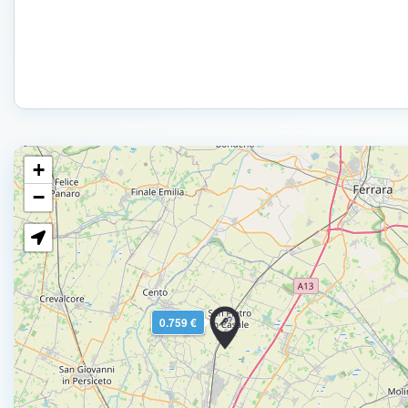
+
−
0.759 €