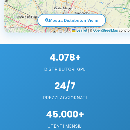
Mostra Distributori Vicini
Leaflet
|
©
OpenStreetMap
contrib
4.078+
DISTRIBUTORI GPL
24/7
PREZZI AGGIORNATI
45.000+
UTENTI MENSILI