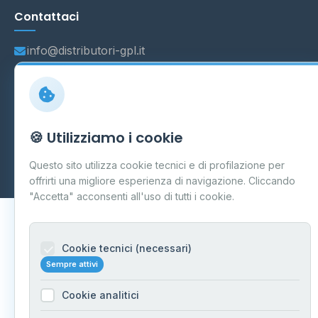
Contattaci
info@distributori-gpl.it
© 2026 - Distributori di GPL -
AF Project Software Agency
🍪 Utilizziamo i cookie
Carpi
P.IVA 03859300364
Dati forniti da
Ministero delle Imprese e del Made in Italy
-
Questo sito utilizza cookie tecnici e di profilazione per
Aggiornamento quotidiano
offrirti una migliore esperienza di navigazione. Cliccando
"Accetta" acconsenti all'uso di tutti i cookie.
Cookie tecnici (necessari)
Sempre attivi
Cookie analitici