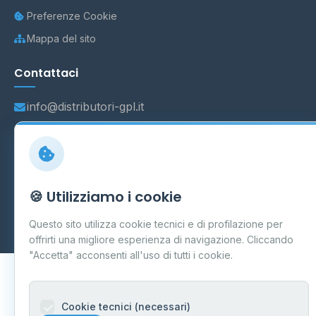
Preferenze Cookie
Mappa del sito
Contattaci
info@distributori-gpl.it
© 2026 - Distributori di GPL -
AF Project Software Agency
🍪 Utilizziamo i cookie
Carpi
P.IVA 03859300364
Dati forniti da
Ministero delle Imprese e del Made in Italy
-
Questo sito utilizza cookie tecnici e di profilazione per
Aggiornamento quotidiano
offrirti una migliore esperienza di navigazione. Cliccando
"Accetta" acconsenti all'uso di tutti i cookie.
Cookie tecnici (necessari)