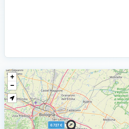
+
−
0.727 €