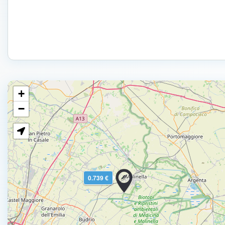
+
−
0.739 €