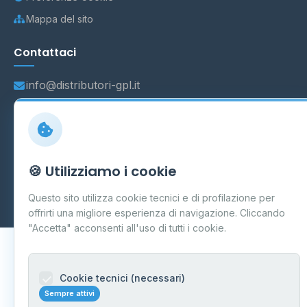
Mappa del sito
Contattaci
info@distributori-gpl.it
© 2026 - Distributori di GPL -
AF Project Software Agency
🍪 Utilizziamo i cookie
Carpi
P.IVA 03859300364
Dati forniti da
Ministero delle Imprese e del Made in Italy
-
Questo sito utilizza cookie tecnici e di profilazione per
Aggiornamento quotidiano
offrirti una migliore esperienza di navigazione. Cliccando
"Accetta" acconsenti all'uso di tutti i cookie.
Cookie tecnici (necessari)
Sempre attivi