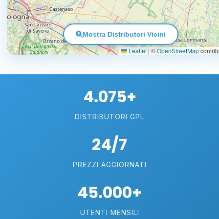
Mostra Distributori Vicini
Leaflet
|
©
OpenStreetMap
contrib
4.075+
DISTRIBUTORI GPL
24/7
PREZZI AGGIORNATI
45.000+
UTENTI MENSILI