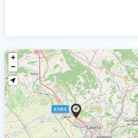
+
−
0.739 €