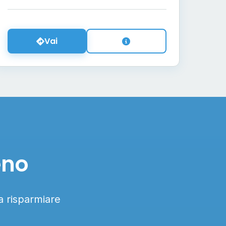
Vai
eno
 a risparmiare