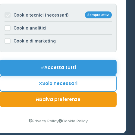
Per gestori
na
Cookie tecnici (necessari)
Sempre attivi
Informazioni legali
Cookie analitici
Privacy Policy
na
Cookie di marketing
Cookie Policy
o-Alto
Preferenze Cookie
Mappa del sito
Accetta tutti
'Aosta
Contattaci
Solo necessari
info@distributori-gpl.it
Salva preferenze
9300364
Privacy Policy
Cookie Policy
tidiano