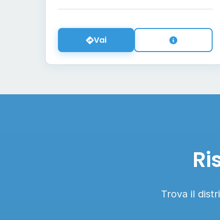
Vai
Ri
Trova il dist