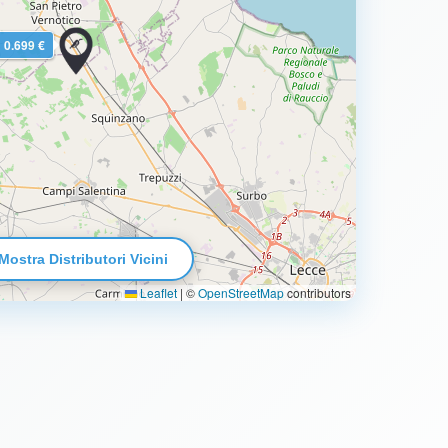
0.699 €
Mostra Distributori Vicini
Leaflet
|
©
OpenStreetMap
contributors