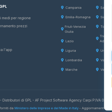
 GPL
Campania
Sardeg
Emilia-Romagna
Sicilia
i medi per regione
rnamento prezzi
Friuli-Venezia
Tosca
Giulia
Trentin
Lazio
Adige
ca l'app
Liguria
Umbria
Lombardia
Valle d
Marche
Veneto
 Distributori di GPL -
AF Project Software Agency Carpi
P.IVA 0385
forniti da
Ministero delle Imprese e del Made in Italy
- Aggiornamento quo