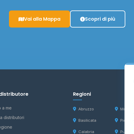
Vai alla Mappa
Scopri di più
distributore
Regioni
o a me
Abruzzo
Molise
 distributori
Basilicata
Piemon
egione
Calabria
Puglia