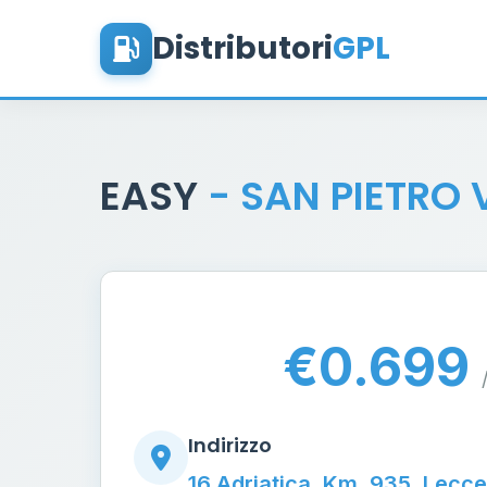
Distributori
GPL
EASY
- SAN PIETRO
€0.699
Indirizzo
16 Adriatica, Km. 935, Lecc