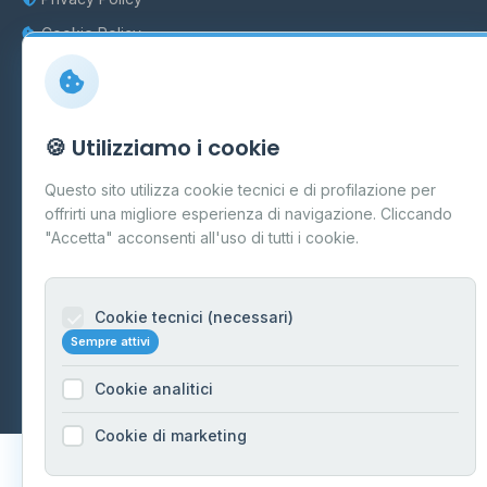
Cookie Policy
Preferenze Cookie
Mappa del sito
🍪 Utilizziamo i cookie
Contattaci
Questo sito utilizza cookie tecnici e di profilazione per
info@distributori-gpl.it
offrirti una migliore esperienza di navigazione. Cliccando
"Accetta" acconsenti all'uso di tutti i cookie.
Cookie tecnici (necessari)
© 2026 - Distributori di GPL -
AF Project Software Agency
Sempre attivi
Carpi
P.IVA 03859300364
Dati forniti da
Ministero delle Imprese e del Made in Italy
-
Cookie analitici
Aggiornamento quotidiano
Cookie di marketing