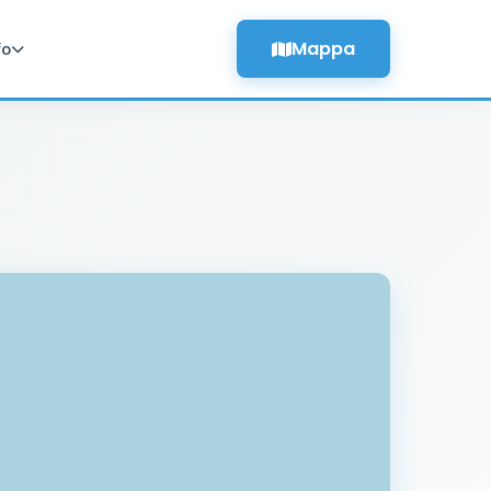
Mappa
fo