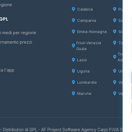
egione
Calabria
Puglia
 GPL
Campania
Sardeg
Emilia-Romagna
Sicilia
i medi per regione
rnamento prezzi
Friuli-Venezia
Tosca
Giulia
Trentin
Lazio
Adige
ca l'app
Liguria
Umbria
Lombardia
Valle d
Marche
Veneto
 Distributori di GPL -
AF Project Software Agency Carpi
P.IVA 0385