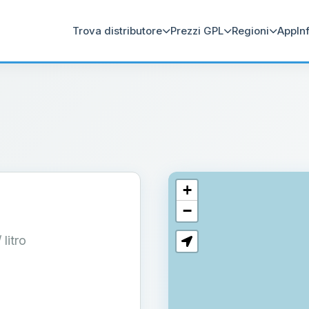
Trova distributore
Prezzi GPL
Regioni
App
In
+
−
/ litro