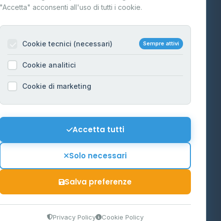
"Accetta" acconsenti all'uso di tutti i cookie.
Contatti
Per gestori
na
Cookie tecnici (necessari)
Sempre attivi
Informazioni legali
Cookie analitici
Privacy Policy
na
Cookie di marketing
Cookie Policy
o-Alto
Preferenze Cookie
Mappa del sito
Accetta tutti
'Aosta
Contattaci
Solo necessari
info@distributori-gpl.it
Salva preferenze
9300364
Privacy Policy
Cookie Policy