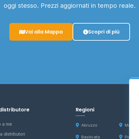
oggi stesso. Prezzi aggiornati in tempo reale.
Vai alla Mappa
Scopri di più
distributore
Regioni
o a me
Abruzzo
Molise
 distributori
Basilicata
Piemon