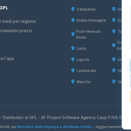
 GPL
Campania
Sardeg
Emilia-Romagna
Sicilia
i medi per regione
rnamento prezzi
Friuli-Venezia
Tosca
Giulia
Trentin
Lazio
Adige
ca l'app
Liguria
Umbria
Lombardia
Valle d
Marche
Veneto
 Distributori di GPL -
AF Project Software Agency Carpi
P.IVA 0385
forniti da
Ministero delle Imprese e del Made in Italy
- Aggiornamento quo