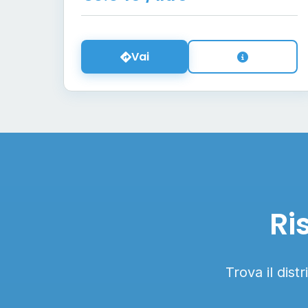
Vai
Ri
Trova il dist