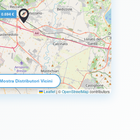
0.694 €
Mostra Distributori Vicini
Leaflet
|
©
OpenStreetMap
contributors