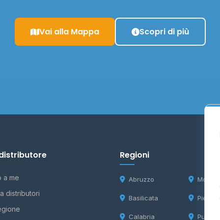
Vai alla Mappa
Scopri di più
distributore
Regioni
o a me
Abruzzo
Molise
 distributori
Basilicata
Piemon
egione
Calabria
Puglia