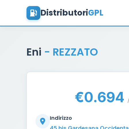
Distributori
GPL
Eni
- REZZATO
€0.694
Indirizzo
45 bis Gardesana Occidenta