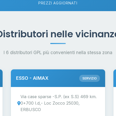
PREZZI AGGIORNATI
Distributori nelle vicinanz
I 6 distributori GPL più convenienti nella stessa zona
ESSO - AIMAX
SERVIZIO
Via case sparse -S.P. (ex S.S) 469 km.
0+700 I.d,- Loc Zocco 25030,
ERBUSCO