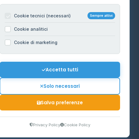
Per gestori
na
Cookie tecnici (necessari)
Sempre attivi
Informazioni legali
Cookie analitici
Privacy Policy
na
Cookie di marketing
Cookie Policy
o-Alto
Preferenze Cookie
Mappa del sito
Accetta tutti
'Aosta
Contattaci
Solo necessari
info@distributori-gpl.it
Salva preferenze
9300364
Privacy Policy
Cookie Policy
tidiano