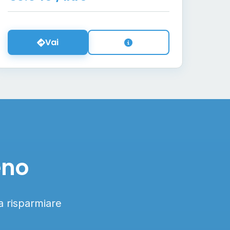
Vai
eno
 a risparmiare