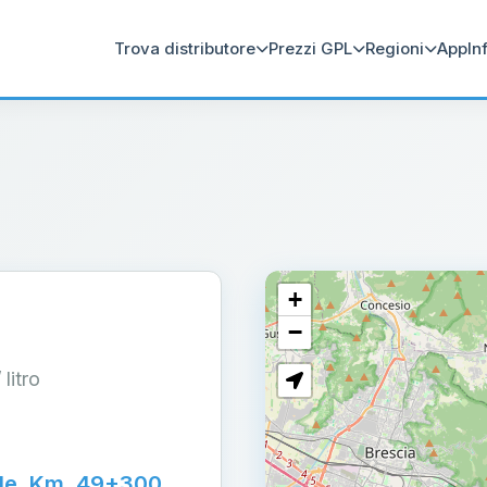
Trova distributore
Prezzi GPL
Regioni
App
In
+
−
/ litro
le, Km. 49+300,