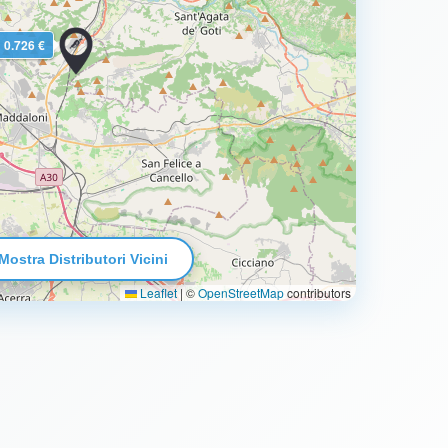
0.726 €
Mostra Distributori Vicini
Leaflet
|
©
OpenStreetMap
contributors