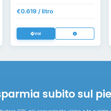
€0.619 / litro
Vai
sparmia subito sul pi