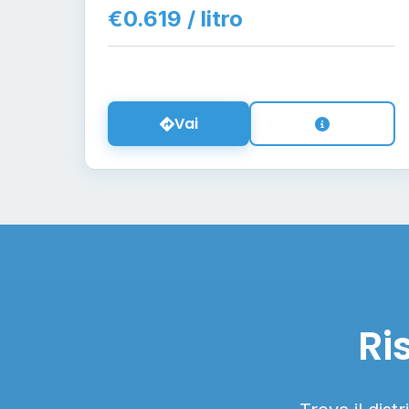
€0.619 / litro
Vai
Ri