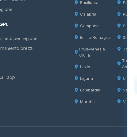
Basilicata
Piemon
egione
Calabria
Puglia
 GPL
Campania
Sardeg
Emilia-Romagna
Sicilia
i medi per regione
rnamento prezzi
Friuli-Venezia
Tosca
Giulia
Trentin
Lazio
Adige
ca l'app
Liguria
Umbria
Lombardia
Valle d
Marche
Veneto