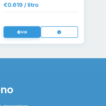
€0.619 / litro
Vai
eno