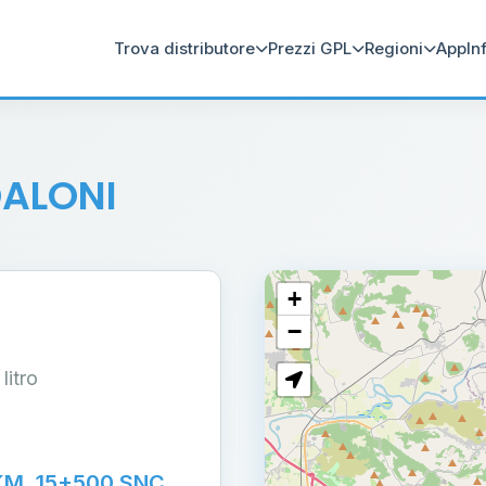
Trova distributore
Prezzi GPL
Regioni
App
In
DALONI
+
−
 litro
KM. 15+500 SNC