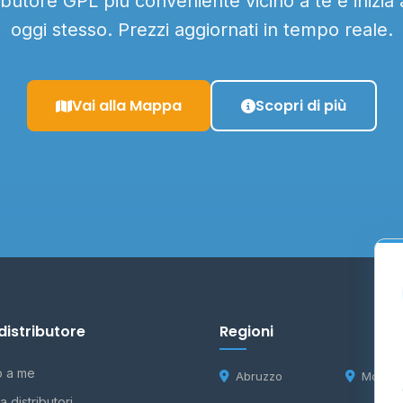
ributore GPL più conveniente vicino a te e inizia
oggi stesso. Prezzi aggiornati in tempo reale.
Vai alla Mappa
Scopri di più
distributore
Regioni
o a me
Abruzzo
Molise
 distributori