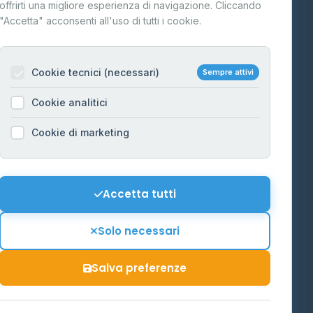
offrirti una migliore esperienza di navigazione. Cliccando
te
"Accetta" acconsenti all'uso di tutti i cookie.
Contatti
Per gestori
na
Cookie tecnici (necessari)
Sempre attivi
Informazioni legali
Cookie analitici
Privacy Policy
na
Cookie di marketing
Cookie Policy
o-Alto
Preferenze Cookie
Mappa del sito
Accetta tutti
'Aosta
Contattaci
Solo necessari
info@distributori-gpl.it
Salva preferenze