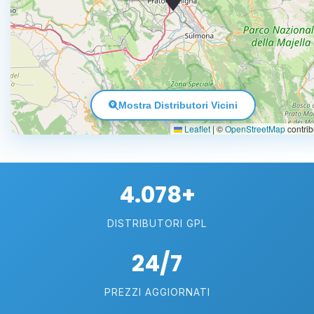
Mostra Distributori Vicini
Leaflet
|
©
OpenStreetMap
contrib
4.078+
DISTRIBUTORI GPL
24/7
PREZZI AGGIORNATI