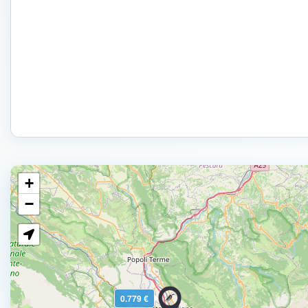
+
−
0.779 €