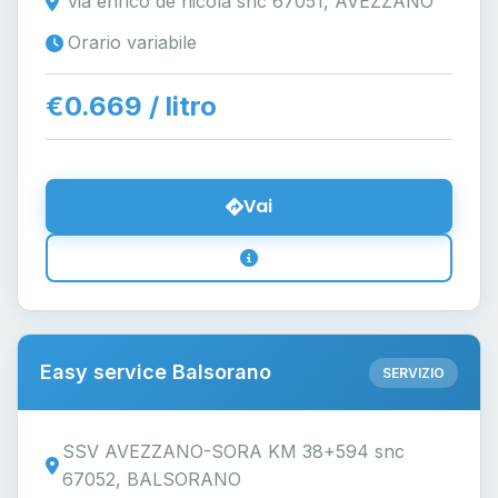
via enrico de nicola snc 67051, AVEZZANO
Orario variabile
€0.669 / litro
Vai
Easy service Balsorano
SERVIZIO
SSV AVEZZANO-SORA KM 38+594 snc
67052, BALSORANO