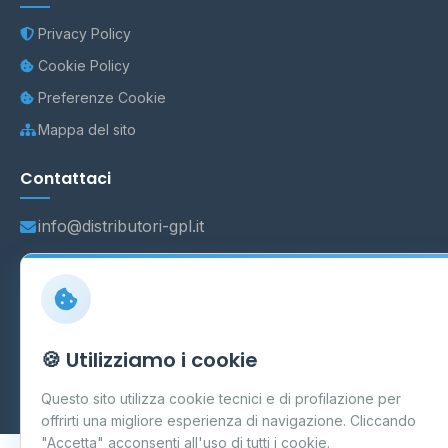
Privacy Policy
Cookie Policy
Preferenze Cookie
Mappa del sito
Contattaci
info@distributori-gpl.it
© 2026 - Distributori di GPL -
AF Project Software Agency
Carpi
P.IVA 03859300364
🍪 Utilizziamo i cookie
Dati forniti da
Ministero delle Imprese e del Made in Italy
-
Questo sito utilizza cookie tecnici e di profilazione per
Aggiornamento quotidiano
offrirti una migliore esperienza di navigazione. Cliccando
"Accetta" acconsenti all'uso di tutti i cookie.