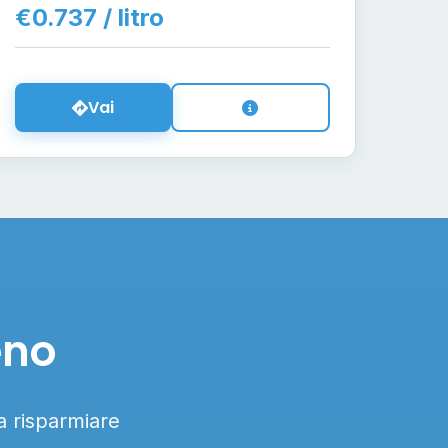
€0.737 / litro
Vai
eno
 a risparmiare