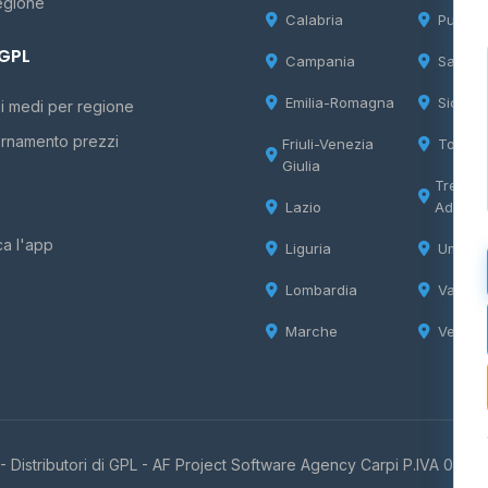
egione
Calabria
Puglia
 GPL
Campania
Sardeg
Emilia-Romagna
Sicilia
i medi per regione
rnamento prezzi
Friuli-Venezia
Tosca
Giulia
Trentin
Lazio
Adige
ca l'app
Liguria
Umbria
Lombardia
Valle d
Marche
Veneto
 Distributori di GPL -
AF Project Software Agency Carpi
P.IVA 0385