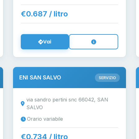
€0.687 / litro
Vai
ENI SAN SALVO
SERVIZIO
via sandro pertini snc 66042, SAN
SALVO
Orario variabile
€0.734 / litro