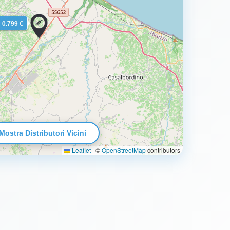
0.799 €
Mostra Distributori Vicini
Leaflet
|
©
OpenStreetMap
contributors