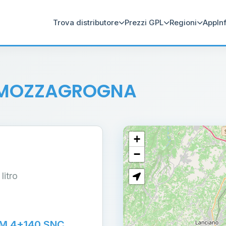
Trova distributore
Prezzi GPL
Regioni
App
In
 MOZZAGROGNA
+
−
 litro
M 4+140 SNC