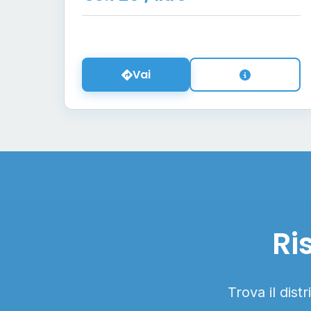
Vai
Ri
Trova il dist