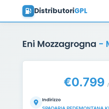
Distributori
GPL
Eni Mozzagrogna
-
€0.799
/
Indirizzo
SPADARIA PEDEMONTANA K