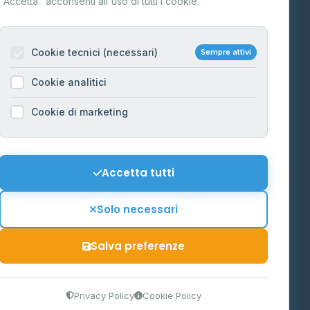
"Accetta" acconsenti all'uso di tutti i cookie.
Contatti
Per gestori
na
Cookie tecnici (necessari)
Sempre attivi
Informazioni legali
Cookie analitici
Privacy Policy
na
Cookie di marketing
Cookie Policy
o-Alto
Preferenze Cookie
Mappa del sito
Accetta tutti
'Aosta
Contattaci
Solo necessari
info@distributori-gpl.it
Salva preferenze
9300364
Privacy Policy
Cookie Policy