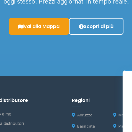
oggi stesso. Prezzi aggiornati in tempo reale.
Vai alla Mappa
Scopri di più
distributore
Regioni
o a me
Abruzzo
Molise
 distributori
Basilicata
Piemon