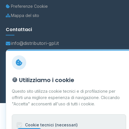
Preferenze Cookie
Mappa del sito
Contattaci
info@distributori-gpl.it
© 2026 - Distributori di GPL -
AF Project Software Agency
🍪 Utilizziamo i cookie
Carpi
P.IVA 03859300364
Dati forniti da
Ministero delle Imprese e del Made in Italy
-
Questo sito utilizza cookie tecnici e di profilazione per
Aggiornamento quotidiano
offrirti una migliore esperienza di navigazione. Cliccando
"Accetta" acconsenti all'uso di tutti i cookie.
Cookie tecnici (necessari)