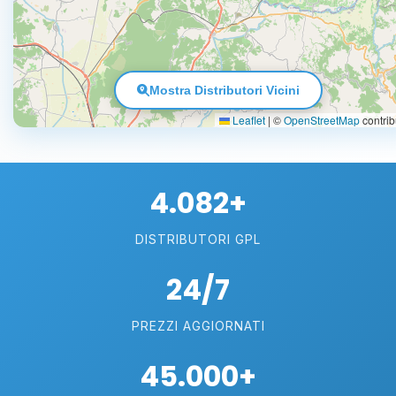
Mostra Distributori Vicini
Leaflet
|
©
OpenStreetMap
contrib
4.082+
DISTRIBUTORI GPL
24/7
PREZZI AGGIORNATI
45.000+