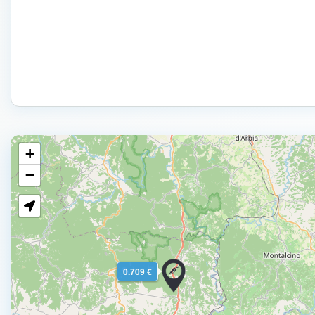
+
−
0.709 €