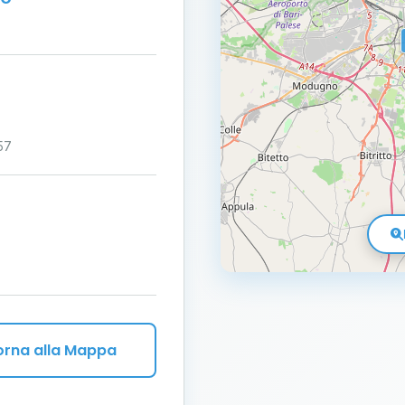
57
orna alla Mappa