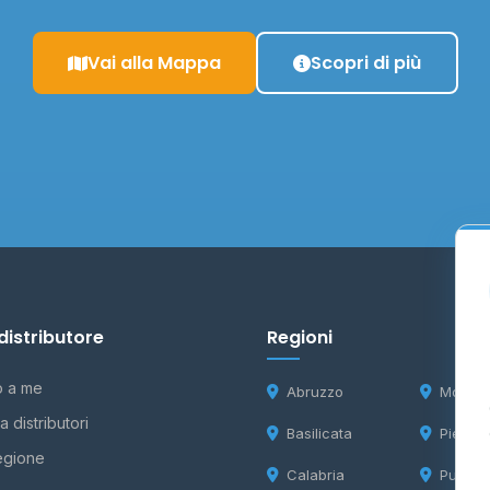
Vai alla Mappa
Scopri di più
distributore
Regioni
o a me
Abruzzo
Molise
 distributori
Basilicata
Piemon
egione
Calabria
Puglia