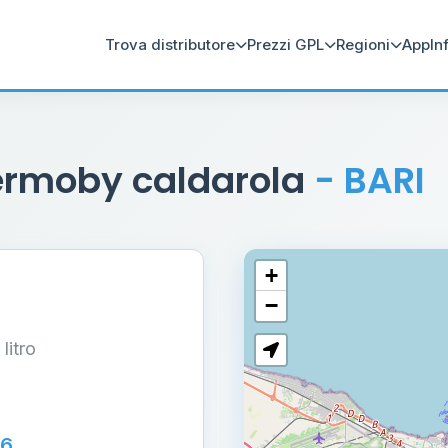
Trova distributore
Prezzi GPL
Regioni
App
In
nermoby caldarola
- BARI
+
−
 litro
26