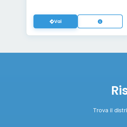
Vai
Ri
Trova il dist