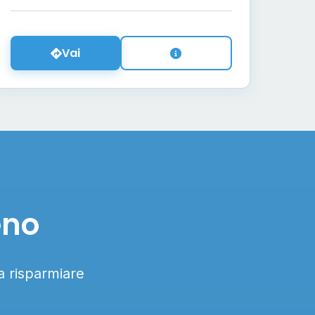
Vai
eno
 a risparmiare