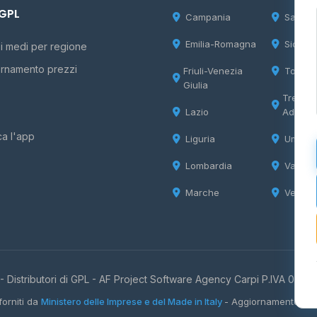
 GPL
Campania
Sardeg
Emilia-Romagna
Sicilia
i medi per regione
rnamento prezzi
Friuli-Venezia
Tosca
Giulia
Trentin
Lazio
Adige
ca l'app
Liguria
Umbria
Lombardia
Valle d
Marche
Veneto
 Distributori di GPL -
AF Project Software Agency Carpi
P.IVA 0385
forniti da
Ministero delle Imprese e del Made in Italy
- Aggiornamento quo