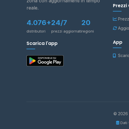
zona con aggiornamenti in tempo
Prezzi
reale.
Prezz
4.076+
24/7
20
Aggio
distributori
prezzi aggiornati
regioni
App
Scarica l'app
Scari
© 2026 -
Dati 