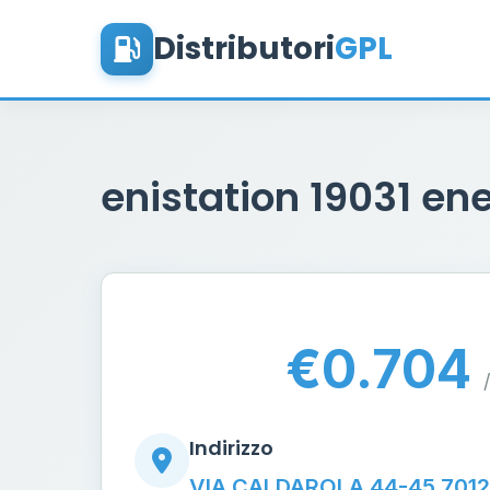
Distributori
GPL
enistation 19031 e
€0.704
/
Indirizzo
VIA CALDAROLA 44-45 701