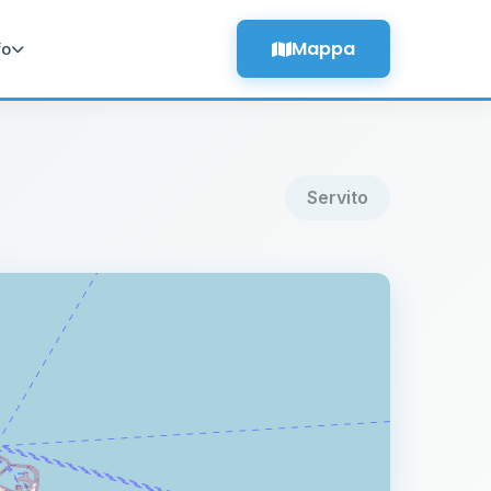
Mappa
fo
Servito