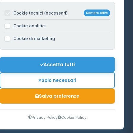
Per gestori
na
Cookie tecnici (necessari)
Sempre attivi
Informazioni legali
Cookie analitici
Privacy Policy
na
Cookie di marketing
Cookie Policy
o-Alto
Preferenze Cookie
Mappa del sito
Accetta tutti
'Aosta
Contattaci
Solo necessari
info@distributori-gpl.it
Salva preferenze
9300364
Privacy Policy
Cookie Policy
tidiano