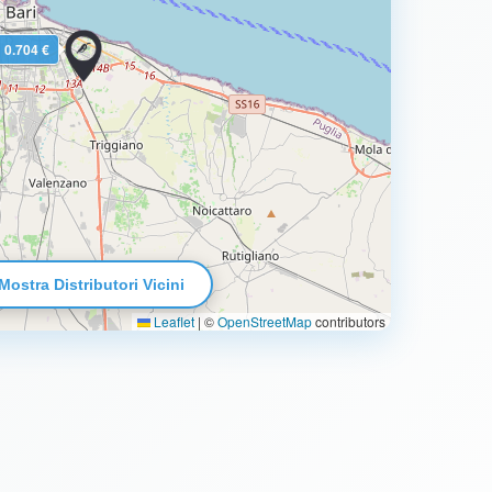
0.704 €
Mostra Distributori Vicini
Leaflet
|
©
OpenStreetMap
contributors