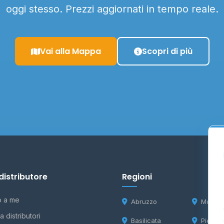
oggi stesso. Prezzi aggiornati in tempo reale.
Vai alla Mappa
Scopri di più
distributore
Regioni
o a me
Abruzzo
Molise
 distributori
Basilicata
Piemon