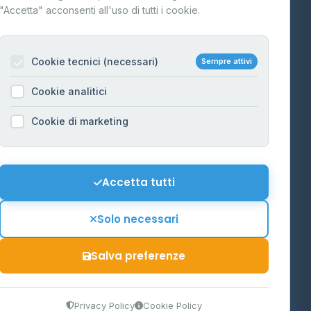
"Accetta" acconsenti all'uso di tutti i cookie.
Contatti
Per gestori
na
Cookie tecnici (necessari)
Sempre attivi
Informazioni legali
Cookie analitici
Privacy Policy
na
Cookie di marketing
Cookie Policy
o-Alto
Preferenze Cookie
Mappa del sito
Accetta tutti
'Aosta
Contattaci
Solo necessari
info@distributori-gpl.it
Salva preferenze
9300364
Privacy Policy
Cookie Policy