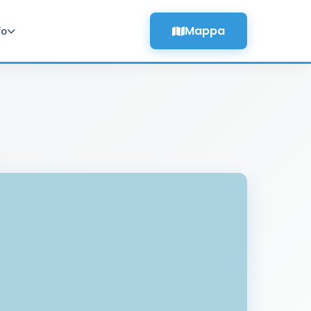
Mappa
fo