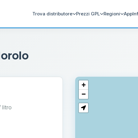
Trova distributore
Prezzi GPL
Regioni
App
In
Morolo
+
−
/ litro