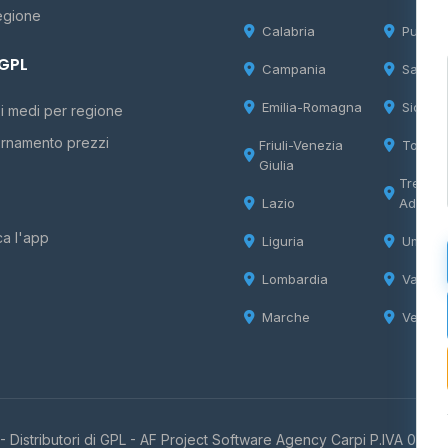
egione
Calabria
Puglia
 GPL
Campania
Sardeg
Emilia-Romagna
Sicilia
i medi per regione
rnamento prezzi
Friuli-Venezia
Tosca
Giulia
Trentin
Lazio
Adige
ca l'app
Liguria
Umbria
Lombardia
Valle d
Marche
Veneto
 Distributori di GPL -
AF Project Software Agency Carpi
P.IVA 0385