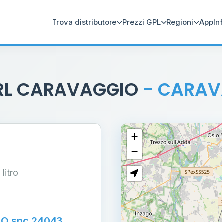
Trova distributore
Prezzi GPL
Regioni
App
In
SRL CARAVAGGIO
- CARA
+
−
/ litro
GO snc 24043