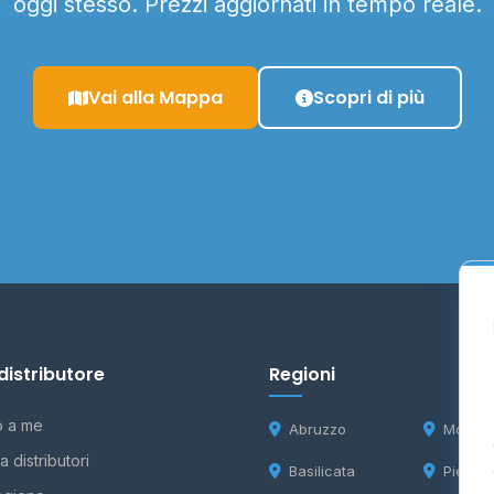
oggi stesso. Prezzi aggiornati in tempo reale.
Vai alla Mappa
Scopri di più
distributore
Regioni
o a me
Abruzzo
Molise
 distributori
Basilicata
Piemon