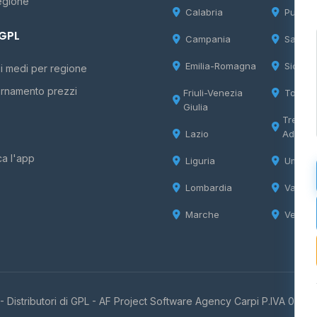
egione
Calabria
Puglia
 GPL
Campania
Sardeg
Emilia-Romagna
Sicilia
i medi per regione
rnamento prezzi
Friuli-Venezia
Tosca
Giulia
Trentin
Lazio
Adige
ca l'app
Liguria
Umbria
Lombardia
Valle d
Marche
Veneto
 Distributori di GPL -
AF Project Software Agency Carpi
P.IVA 0385