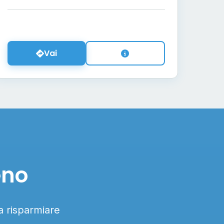
Vai
eno
 a risparmiare