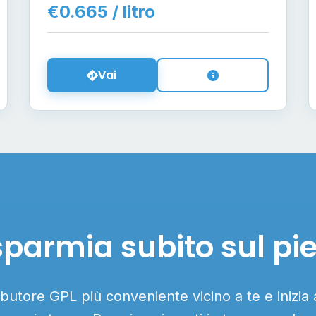
€0.665 / litro
Vai
sparmia subito sul pi
ributore GPL più conveniente vicino a te e inizia