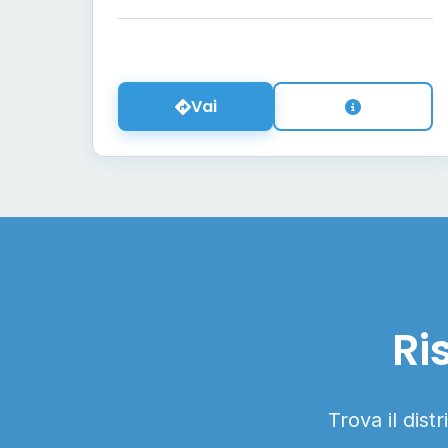
Vai
Ri
Trova il dist