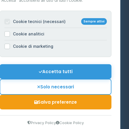
"Accetta" acconsenti all'uso di tutti i cookie.
Contatti
Per gestori
na
Cookie tecnici (necessari)
Sempre attivi
Informazioni legali
Cookie analitici
Privacy Policy
na
Cookie di marketing
Cookie Policy
o-Alto
Preferenze Cookie
Mappa del sito
Accetta tutti
'Aosta
Contattaci
Solo necessari
info@distributori-gpl.it
Salva preferenze
9300364
Privacy Policy
Cookie Policy