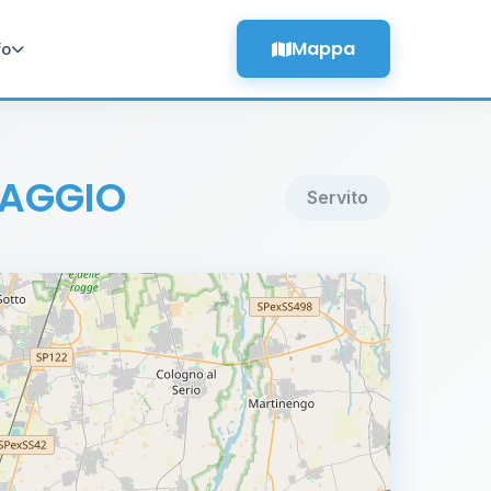
Mappa
fo
VAGGIO
Servito