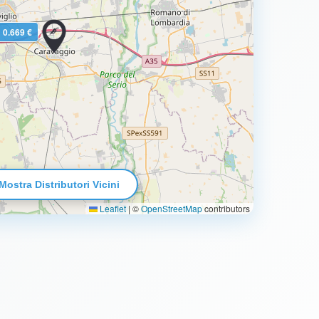
0.669 €
Mostra Distributori Vicini
Leaflet
|
©
OpenStreetMap
contributors