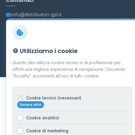
Contattaci
info@distributori-gpl.it
© 2026 - Distributori di GPL -
AF Project Software Agency
🍪 Utilizziamo i cookie
Carpi
P.IVA 03859300364
Dati forniti da
Ministero delle Imprese e del Made in Italy
-
Questo sito utilizza cookie tecnici e di profilazione per
Aggiornamento quotidiano
offrirti una migliore esperienza di navigazione. Cliccando
"Accetta" acconsenti all'uso di tutti i cookie.
Cookie tecnici (necessari)
Sempre attivi
Cookie analitici
Cookie di marketing