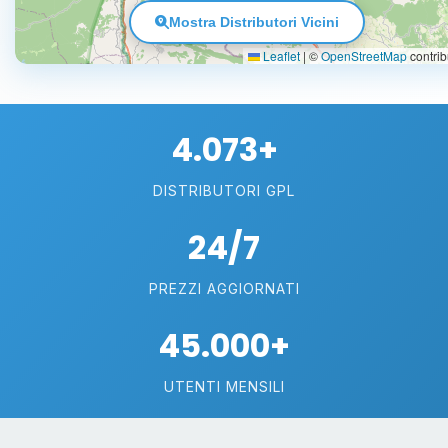
Mostra Distributori Vicini
Leaflet
|
©
OpenStreetMap
contrib
4.073+
DISTRIBUTORI GPL
24/7
PREZZI AGGIORNATI
45.000+
UTENTI MENSILI