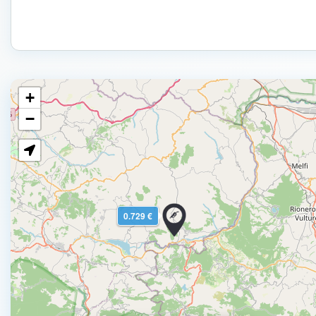
+
−
0.729 €