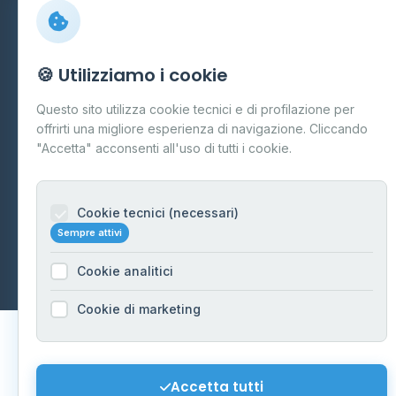
Preferenze Cookie
Mappa del sito
🍪 Utilizziamo i cookie
Contattaci
Questo sito utilizza cookie tecnici e di profilazione per
info@distributori-gpl.it
offrirti una migliore esperienza di navigazione. Cliccando
"Accetta" acconsenti all'uso di tutti i cookie.
Cookie tecnici (necessari)
© 2026 - Distributori di GPL -
AF Project Software Agency
Sempre attivi
Carpi
P.IVA 03859300364
Dati forniti da
Ministero delle Imprese e del Made in Italy
-
Cookie analitici
Aggiornamento quotidiano
Cookie di marketing
Accetta tutti