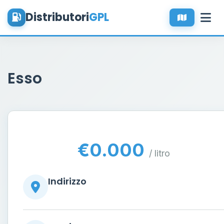
Distributori
GPL
Esso
€0.000
/ litro
Indirizzo