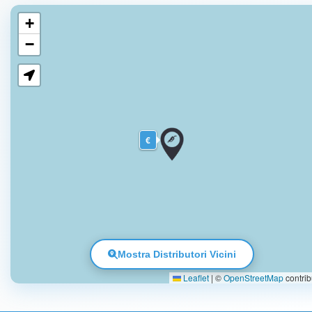
+
−
€
Mostra Distributori Vicini
Leaflet
|
©
OpenStreetMap
contrib