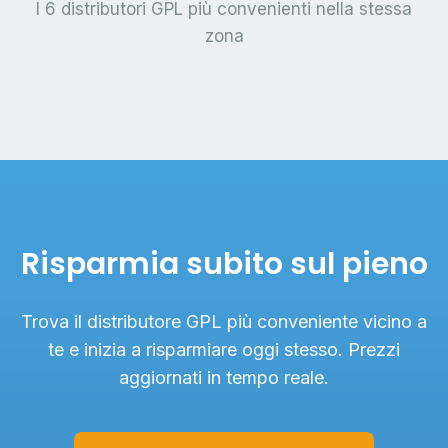
I 6 distributori GPL più convenienti nella stessa
zona
Risparmia subito sul pieno
Trova il distributore GPL più conveniente vicino a
te e inizia a risparmiare oggi stesso. Prezzi
aggiornati in tempo reale.