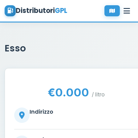
Distributori
GPL
Esso
€0.000
/ litro
Indirizzo