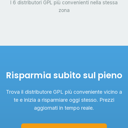
I 6 distributori GPL più convenienti nella stessa
zona
Risparmia subito sul pieno
Trova il distributore GPL più conveniente vicino a
te e inizia a risparmiare oggi stesso. Prezzi
aggiornati in tempo reale.