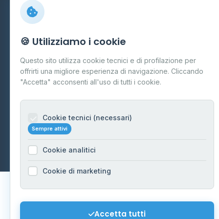
Preferenze Cookie
Mappa del sito
🍪 Utilizziamo i cookie
Contattaci
Questo sito utilizza cookie tecnici e di profilazione per
info@distributori-gpl.it
offrirti una migliore esperienza di navigazione. Cliccando
"Accetta" acconsenti all'uso di tutti i cookie.
Cookie tecnici (necessari)
© 2026 - Distributori di GPL -
AF Project Software Agency
Sempre attivi
Carpi
P.IVA 03859300364
Dati forniti da
Ministero delle Imprese e del Made in Italy
-
Cookie analitici
Aggiornamento quotidiano
Cookie di marketing
Accetta tutti