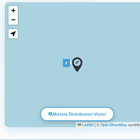
+
−
€
Mostra Distributori Vicini
Leaflet
|
©
OpenStreetMap
contrib