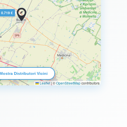
0.719 €
Mostra Distributori Vicini
Leaflet
|
©
OpenStreetMap
contributors