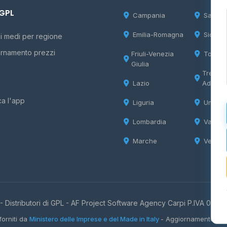
 GPL
Campania
Sardeg
Emilia-Romagna
Sicilia
i medi per regione
rnamento prezzi
Friuli-Venezia
Tosca
Giulia
Trentin
Lazio
Adige
ca l'app
Liguria
Umbria
Lombardia
Valle d
Marche
Veneto
 Distributori di GPL -
AF Project Software Agency Carpi
P.IVA 0385
forniti da
Ministero delle Imprese e del Made in Italy
- Aggiornamento quo