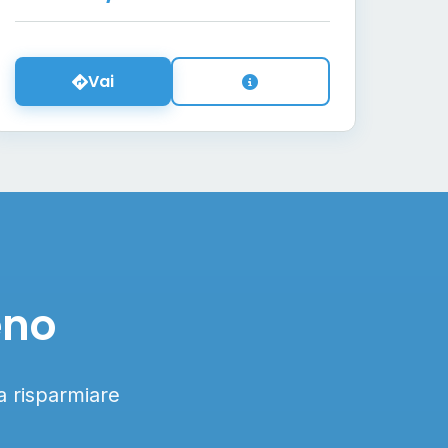
Vai
eno
 a risparmiare