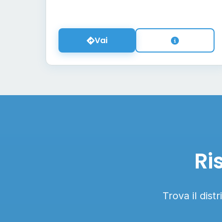
Vai
Ri
Trova il dist