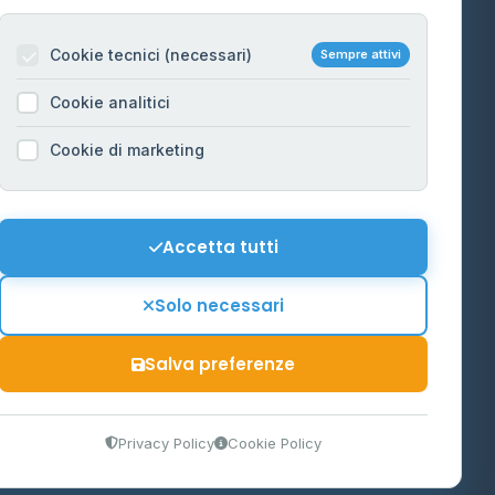
Per gestori
na
Cookie tecnici (necessari)
Sempre attivi
Informazioni legali
Cookie analitici
Privacy Policy
na
Cookie di marketing
Cookie Policy
o-Alto
Preferenze Cookie
Mappa del sito
Accetta tutti
'Aosta
Contattaci
Solo necessari
info@distributori-gpl.it
Salva preferenze
9300364
Privacy Policy
Cookie Policy
tidiano