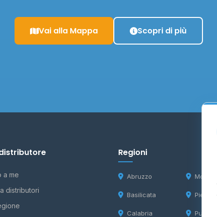
Vai alla Mappa
Scopri di più
distributore
Regioni
o a me
Abruzzo
Molise
 distributori
Basilicata
Piemon
egione
Calabria
Puglia