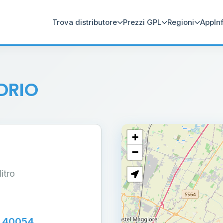
Trova distributore
Prezzi GPL
Regioni
App
In
DRIO
+
−
litro
 40054