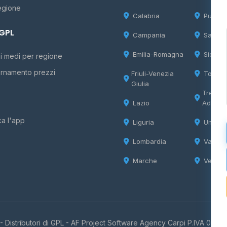
egione
Calabria
Puglia
 GPL
Campania
Sardeg
Emilia-Romagna
Sicilia
i medi per regione
rnamento prezzi
Friuli-Venezia
Tosca
Giulia
Trentin
Lazio
Adige
ca l'app
Liguria
Umbria
Lombardia
Valle d
Marche
Veneto
 Distributori di GPL -
AF Project Software Agency Carpi
P.IVA 0385