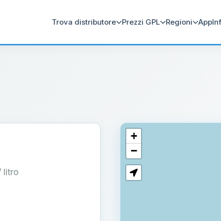
Trova distributore
Prezzi GPL
Regioni
App
In
+
−
/ litro