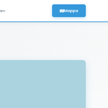
Mappa
fo