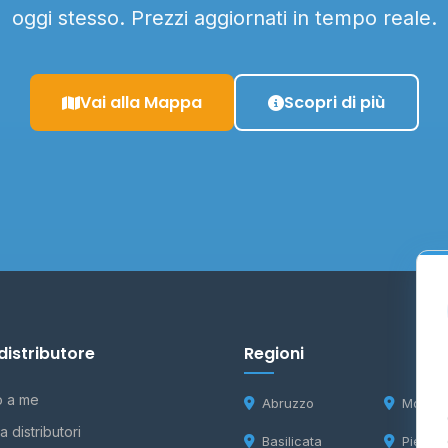
oggi stesso. Prezzi aggiornati in tempo reale.
Vai alla Mappa
Scopri di più
distributore
Regioni
o a me
Abruzzo
Molise
 distributori
Basilicata
Piemon