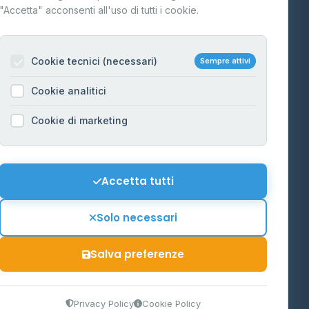
"Accetta" acconsenti all'uso di tutti i cookie.
Contatti
Per gestori
na
Cookie tecnici (necessari)
Sempre attivi
Informazioni legali
Cookie analitici
Privacy Policy
na
Cookie di marketing
Cookie Policy
o-Alto
Preferenze Cookie
Mappa del sito
Accetta tutti
'Aosta
Contattaci
Solo necessari
info@distributori-gpl.it
Salva preferenze
9300364
Privacy Policy
Cookie Policy