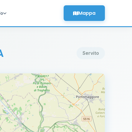
Mappa
fo
A
Servito