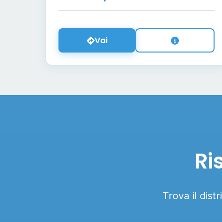
Vai
Ri
Trova il dist