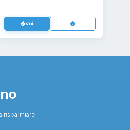
Vai
eno
 a risparmiare