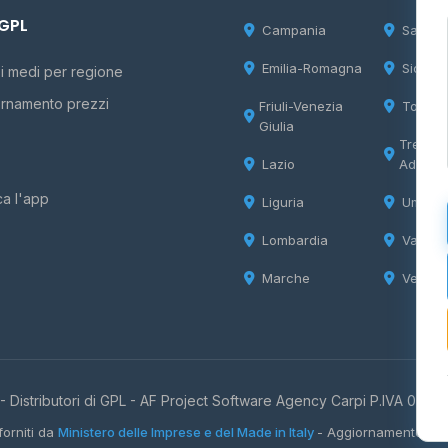
 GPL
Campania
Sardeg
Emilia-Romagna
Sicilia
i medi per regione
rnamento prezzi
Friuli-Venezia
Tosca
Giulia
Trentin
Lazio
Adige
ca l'app
Liguria
Umbria
Lombardia
Valle d
Marche
Veneto
 Distributori di GPL -
AF Project Software Agency Carpi
P.IVA 0385
forniti da
Ministero delle Imprese e del Made in Italy
- Aggiornamento quo