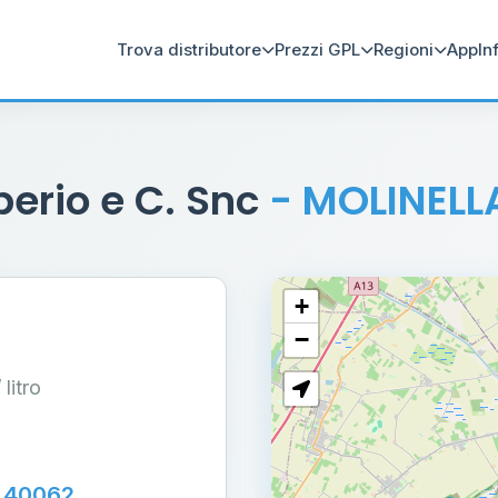
Trova distributore
Prezzi GPL
Regioni
App
In
iberio e C. Snc
- MOLINELL
+
−
/ litro
5 40062