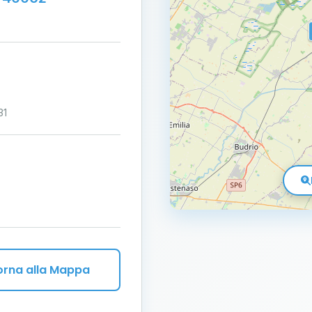
31
orna alla Mappa