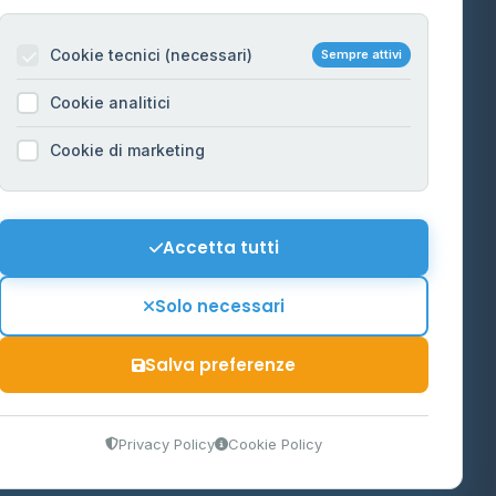
Per gestori
na
Cookie tecnici (necessari)
Sempre attivi
Informazioni legali
Cookie analitici
Privacy Policy
na
Cookie di marketing
Cookie Policy
o-Alto
Preferenze Cookie
Mappa del sito
Accetta tutti
'Aosta
Contattaci
Solo necessari
info@distributori-gpl.it
Salva preferenze
9300364
Privacy Policy
Cookie Policy
tidiano