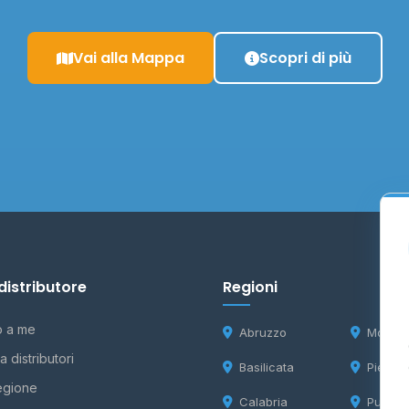
Vai alla Mappa
Scopri di più
distributore
Regioni
o a me
Abruzzo
Molise
 distributori
Basilicata
Piemon
egione
Calabria
Puglia