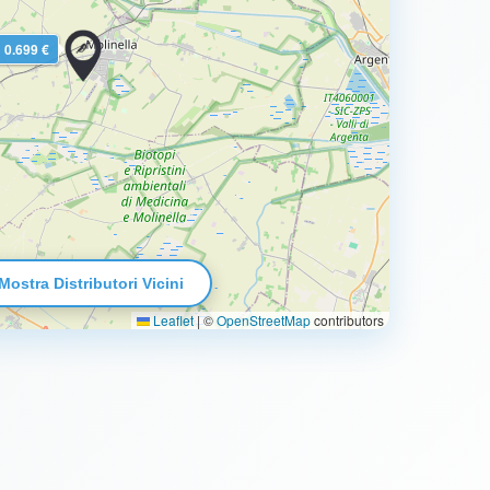
0.699 €
Mostra Distributori Vicini
Leaflet
|
©
OpenStreetMap
contributors