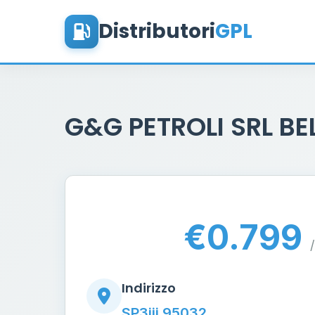
Distributori
GPL
G&G PETROLI SRL B
€0.799
/
Indirizzo
SP3iii 95032