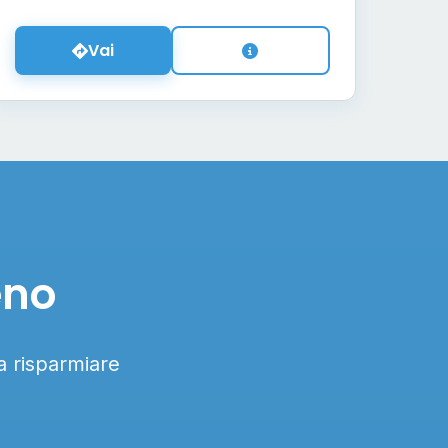
Vai
eno
 a risparmiare