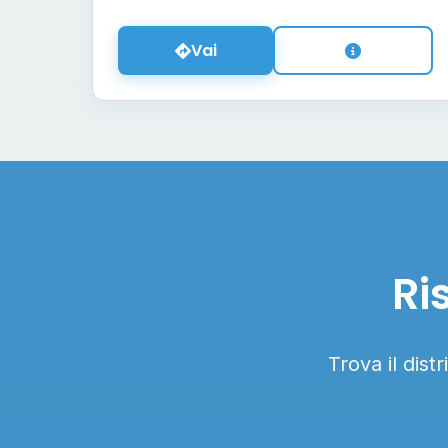
Vai
Ri
Trova il dist