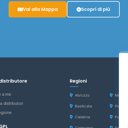
Vai alla Mappa
Scopri di più
distributore
Regioni
o a me
Abruzzo
Molise
 distributori
Basilicata
Piemon
egione
Calabria
Puglia
 GPL
Campania
Sardeg