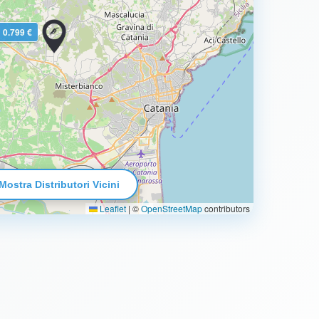
0.799 €
Mostra Distributori Vicini
Leaflet
|
©
OpenStreetMap
contributors