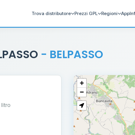
Trova distributore
Prezzi GPL
Regioni
App
In
ELPASSO
- BELPASSO
+
−
 litro