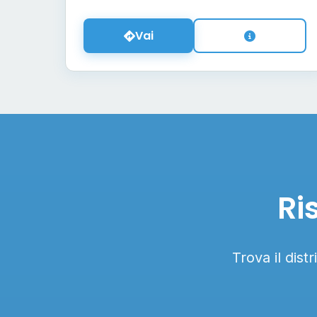
Vai
Ri
Trova il dist