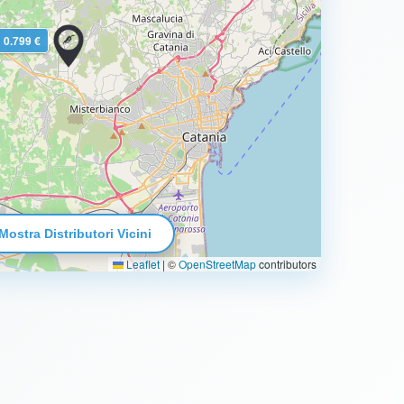
0.799 €
Mostra Distributori Vicini
Leaflet
|
©
OpenStreetMap
contributors