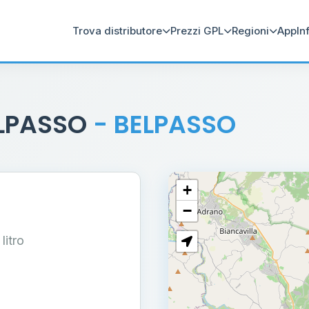
Trova distributore
Prezzi GPL
Regioni
App
In
ELPASSO
- BELPASSO
+
−
 litro