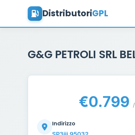
Distributori
GPL
G&G PETROLI SRL B
€0.799
/
Indirizzo
SP3iii 95032