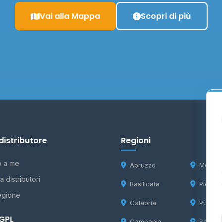
Vai alla Mappa
Scopri di più
distributore
Regioni
o a me
Abruzzo
Molise
 distributori
Basilicata
Piemon
egione
Calabria
Puglia
 GPL
Campania
Sardeg