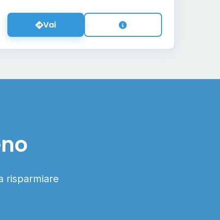
Vai
eno
 a risparmiare