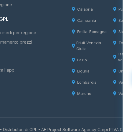
egione
Calabria
Puglia
 GPL
Campania
Sardeg
Emilia-Romagna
Sicilia
i medi per regione
rnamento prezzi
Friuli-Venezia
Tosca
Giulia
Trentin
Lazio
Adige
ca l'app
Liguria
Umbria
Lombardia
Valle d
Marche
Veneto
 Distributori di GPL -
AF Project Software Agency Carpi
P.IVA 0385