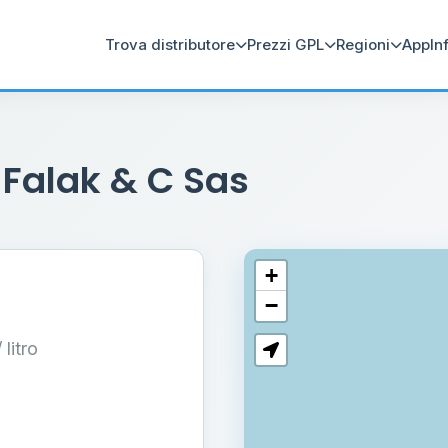
Trova distributore
Prezzi GPL
Regioni
App
In
 Falak & C Sas
+
−
/ litro