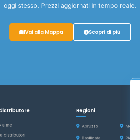
oggi stesso. Prezzi aggiornati in tempo reale.
Vai alla Mappa
Scopri di più
distributore
Regioni
o a me
Abruzzo
Molise
 distributori
Basilicata
Piemon