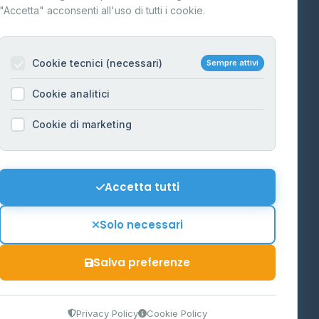
"Accetta" acconsenti all'uso di tutti i cookie.
Contatti
Per gestori
na
Cookie tecnici (necessari)
Sempre attivi
Informazioni legali
Cookie analitici
Privacy Policy
na
Cookie di marketing
Cookie Policy
o-Alto
Preferenze Cookie
Mappa del sito
Accetta tutti
'Aosta
Contattaci
Solo necessari
info@distributori-gpl.it
Salva preferenze
9300364
Privacy Policy
Cookie Policy