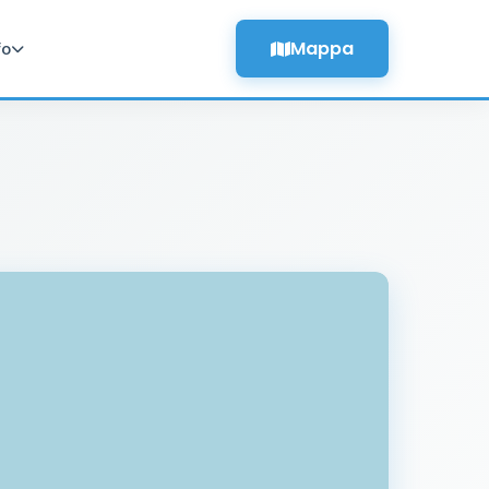
Mappa
fo