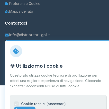
Preferenze Cookie
Mappa del sito
Contattaci
info@distributori-gpl.it
© 2026 - Distributori di GPL -
AF Project Software Agency
🍪 Utilizziamo i cookie
Carpi
P.IVA 03859300364
Dati forniti da
Ministero delle Imprese e del Made in Italy
-
Questo sito utilizza cookie tecnici e di profilazione per
Aggiornamento quotidiano
offrirti una migliore esperienza di navigazione. Cliccando
"Accetta" acconsenti all'uso di tutti i cookie.
Cookie tecnici (necessari)