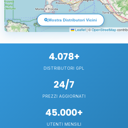
Mostra Distributori Vicini
Leaflet
|
©
OpenStreetMap
contrib
4.078+
DISTRIBUTORI GPL
24/7
PREZZI AGGIORNATI
45.000+
UTENTI MENSILI