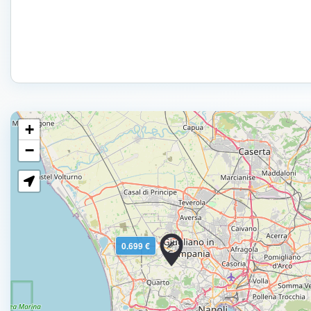
+
−
0.699 €