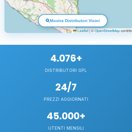
Mostra Distributori Vicini
Leaflet
|
©
OpenStreetMap
contrib
4.076+
DISTRIBUTORI GPL
24/7
PREZZI AGGIORNATI
45.000+
UTENTI MENSILI