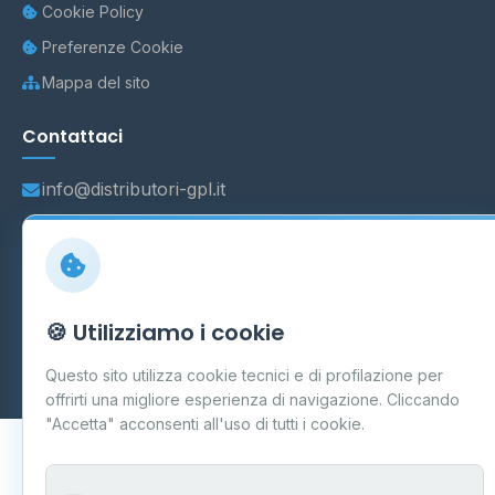
Cookie Policy
Preferenze Cookie
Mappa del sito
Contattaci
info@distributori-gpl.it
© 2026 - Distributori di GPL -
AF Project Software Agency
🍪 Utilizziamo i cookie
Carpi
P.IVA 03859300364
Dati forniti da
Ministero delle Imprese e del Made in Italy
-
Questo sito utilizza cookie tecnici e di profilazione per
Aggiornamento quotidiano
offrirti una migliore esperienza di navigazione. Cliccando
"Accetta" acconsenti all'uso di tutti i cookie.