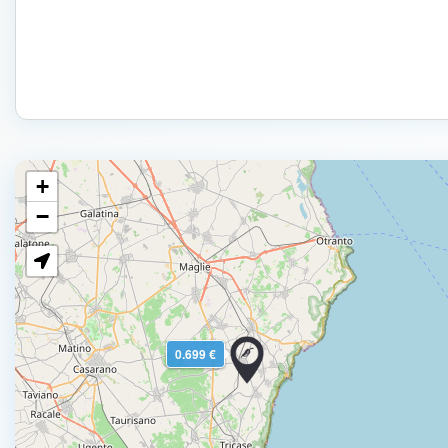
+
−
0.699 €