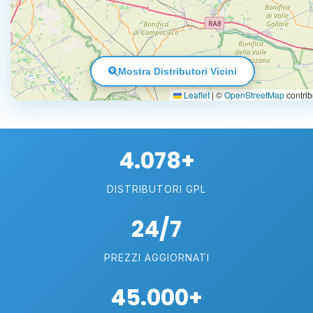
Mostra Distributori Vicini
Leaflet
|
©
OpenStreetMap
contrib
4.078+
DISTRIBUTORI GPL
24/7
PREZZI AGGIORNATI
45.000+