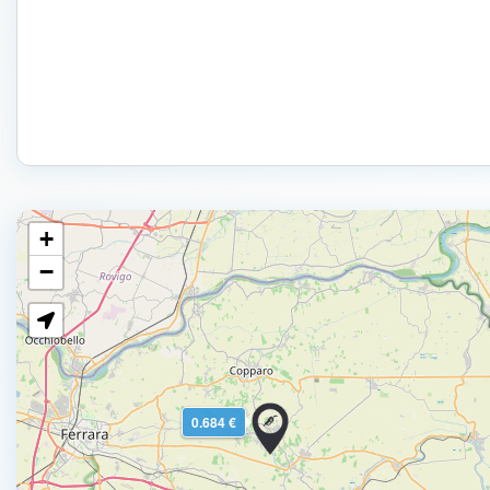
+
−
0.684 €