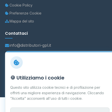
Cookie Policy
Preferenze Cookie
Mappa del sito
Contattaci
info@distributori-gpl.it
© 2026 - Distributori di GPL -
AF Project Software Agency
🍪 Utilizziamo i cookie
Carpi
P.IVA 03859300364
Dati forniti da
Ministero delle Imprese e del Made in Italy
-
Questo sito utilizza cookie tecnici e di profilazione per
Aggiornamento quotidiano
offrirti una migliore esperienza di navigazione. Cliccando
"Accetta" acconsenti all'uso di tutti i cookie.