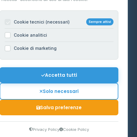
Per gestori
na
Cookie tecnici (necessari)
Sempre attivi
Informazioni legali
Cookie analitici
Privacy Policy
na
Cookie di marketing
Cookie Policy
o-Alto
Preferenze Cookie
Mappa del sito
Accetta tutti
'Aosta
Contattaci
Solo necessari
info@distributori-gpl.it
Salva preferenze
9300364
Privacy Policy
Cookie Policy