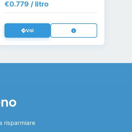
€0.779 / litro
Vai
eno
 a risparmiare