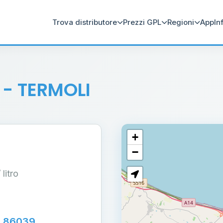
Trova distributore
Prezzi GPL
Regioni
App
In
i
- TERMOLI
+
−
/ litro
 - 86039