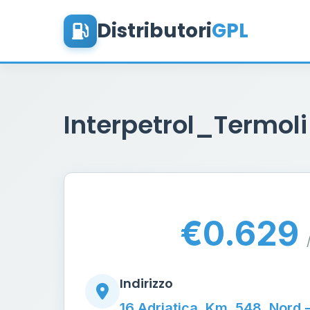
Distributori
GPL
Interpetrol_Termol
€0.629
Indirizzo
16 Adriatica, Km. 548, Nord