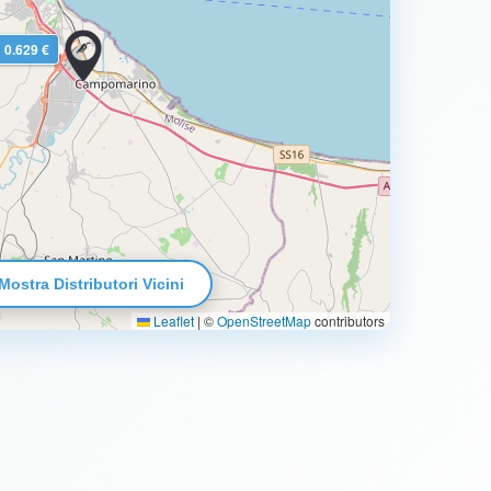
0.629 €
Mostra Distributori Vicini
Leaflet
|
©
OpenStreetMap
contributors