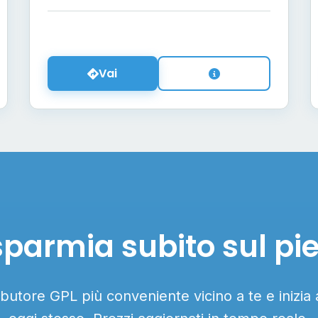
Vai
sparmia subito sul pi
ributore GPL più conveniente vicino a te e inizia