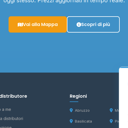
oggi stesso. Prezzi aggiornati in tempo reale.
Vai alla Mappa
Scopri di più
distributore
Regioni
o a me
Abruzzo
Molise
 distributori
Basilicata
Piemon
egione