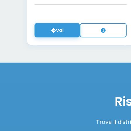
Vai
Ri
Trova il dist