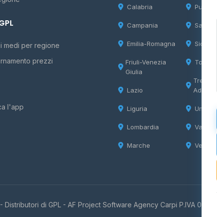
Calabria
Puglia
 GPL
Campania
Sardeg
Emilia-Romagna
Sicilia
i medi per regione
rnamento prezzi
Friuli-Venezia
Tosca
Giulia
Trentin
Lazio
Adige
ca l'app
Liguria
Umbria
Lombardia
Valle d
Marche
Veneto
 Distributori di GPL -
AF Project Software Agency Carpi
P.IVA 0385