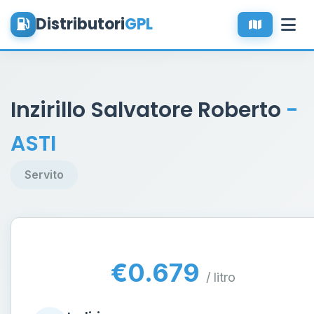
Distributori
GPL
Inzirillo Salvatore Roberto
-
ASTI
Servito
€0.679
/ litro