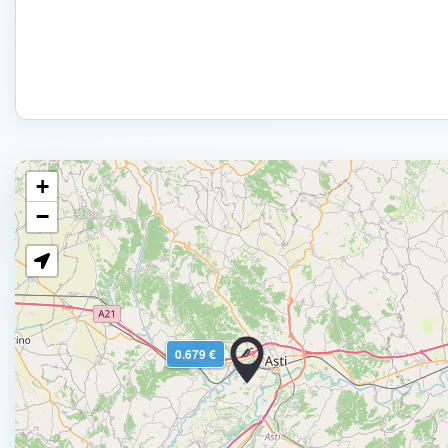
+
−
0.679 €