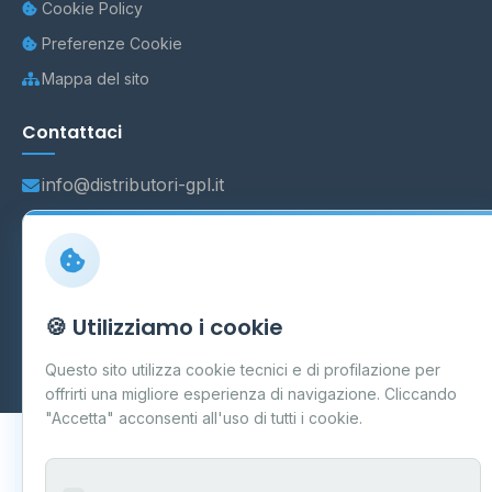
Cookie Policy
Preferenze Cookie
Mappa del sito
Contattaci
info@distributori-gpl.it
© 2026 - Distributori di GPL -
AF Project Software Agency
🍪 Utilizziamo i cookie
Carpi
P.IVA 03859300364
Dati forniti da
Ministero delle Imprese e del Made in Italy
-
Questo sito utilizza cookie tecnici e di profilazione per
Aggiornamento quotidiano
offrirti una migliore esperienza di navigazione. Cliccando
"Accetta" acconsenti all'uso di tutti i cookie.