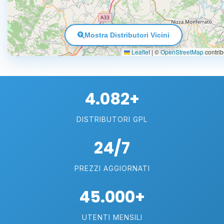
Mostra Distributori Vicini
Leaflet
|
©
OpenStreetMap
contrib
4.082+
DISTRIBUTORI GPL
24/7
PREZZI AGGIORNATI
45.000+
UTENTI MENSILI