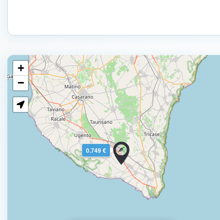
+
−
0.749 €