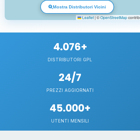
Mostra Distributori Vicini
Leaflet
|
©
OpenStreetMap
contrib
4.076+
DISTRIBUTORI GPL
24/7
PREZZI AGGIORNATI
45.000+
UTENTI MENSILI