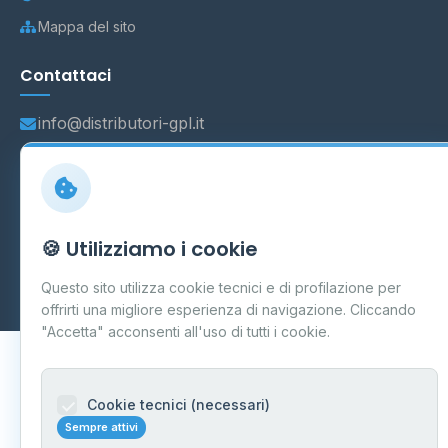
Mappa del sito
Contattaci
info@distributori-gpl.it
© 2026 - Distributori di GPL -
AF Project Software Agency
🍪 Utilizziamo i cookie
Carpi
P.IVA 03859300364
Dati forniti da
Ministero delle Imprese e del Made in Italy
-
Questo sito utilizza cookie tecnici e di profilazione per
Aggiornamento quotidiano
offrirti una migliore esperienza di navigazione. Cliccando
"Accetta" acconsenti all'uso di tutti i cookie.
Cookie tecnici (necessari)
Sempre attivi