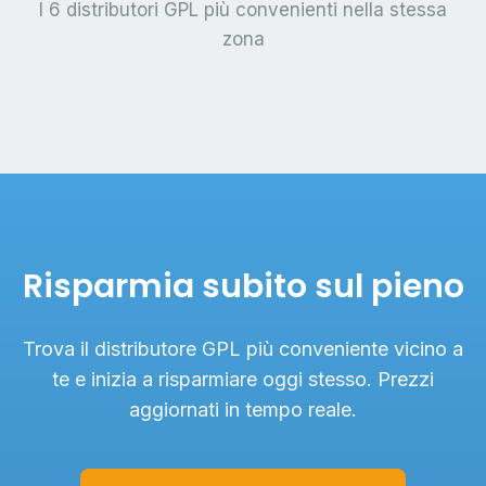
I 6 distributori GPL più convenienti nella stessa
zona
Risparmia subito sul pieno
Trova il distributore GPL più conveniente vicino a
te e inizia a risparmiare oggi stesso. Prezzi
aggiornati in tempo reale.