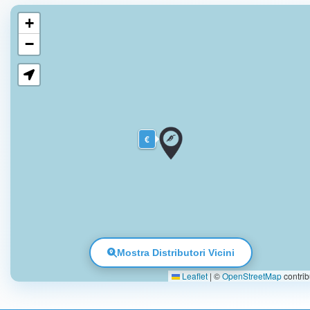
+
−
€
Mostra Distributori Vicini
Leaflet
|
©
OpenStreetMap
contrib