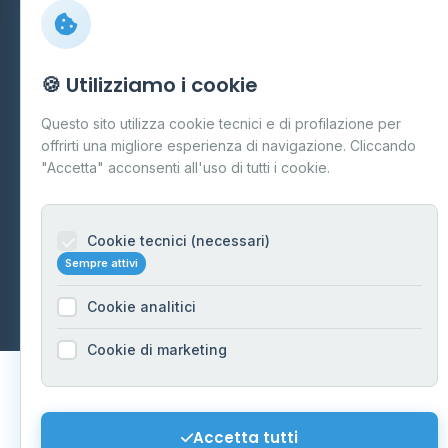
Preferenze Cookie
Mappa del sito
🍪 Utilizziamo i cookie
Contattaci
Questo sito utilizza cookie tecnici e di profilazione per
info@distributori-gpl.it
offrirti una migliore esperienza di navigazione. Cliccando
"Accetta" acconsenti all'uso di tutti i cookie.
Cookie tecnici (necessari)
© 2026 - Distributori di GPL -
AF Project Software Agency
Sempre attivi
Carpi
P.IVA 03859300364
Dati forniti da
Ministero delle Imprese e del Made in Italy
-
Cookie analitici
Aggiornamento quotidiano
Cookie di marketing
Accetta tutti