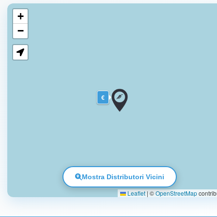
+
−
€
Mostra Distributori Vicini
Leaflet
|
©
OpenStreetMap
contrib