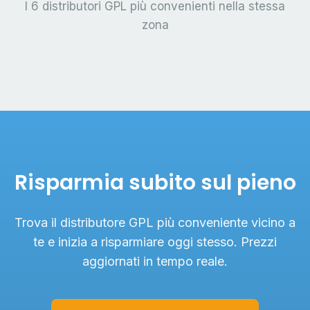
I 6 distributori GPL più convenienti nella stessa
zona
Risparmia subito sul pieno
Trova il distributore GPL più conveniente vicino a
te e inizia a risparmiare oggi stesso. Prezzi
aggiornati in tempo reale.