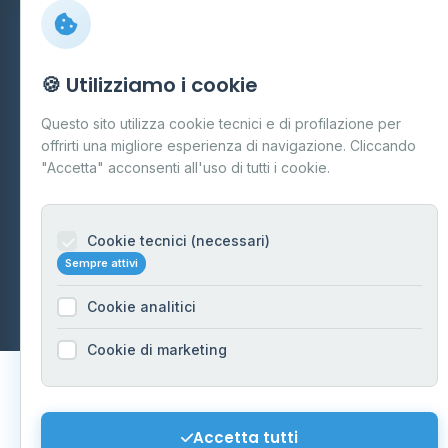
Preferenze Cookie
Mappa del sito
🍪 Utilizziamo i cookie
Contattaci
Questo sito utilizza cookie tecnici e di profilazione per
info@distributori-gpl.it
offrirti una migliore esperienza di navigazione. Cliccando
"Accetta" acconsenti all'uso di tutti i cookie.
Cookie tecnici (necessari)
© 2026 - Distributori di GPL -
AF Project Software Agency
Sempre attivi
Carpi
P.IVA 03859300364
Dati forniti da
Ministero delle Imprese e del Made in Italy
-
Cookie analitici
Aggiornamento quotidiano
Cookie di marketing
Accetta tutti