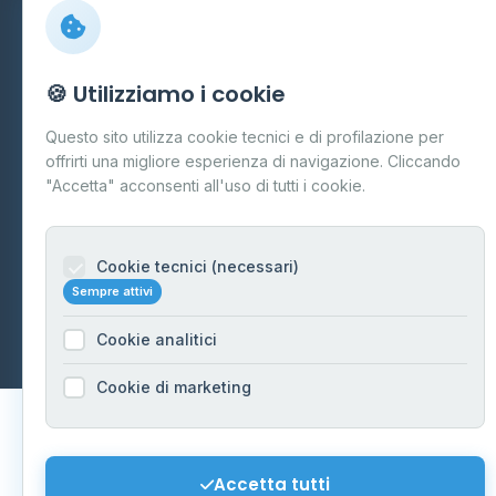
Preferenze Cookie
Mappa del sito
🍪 Utilizziamo i cookie
Contattaci
Questo sito utilizza cookie tecnici e di profilazione per
info@distributori-gpl.it
offrirti una migliore esperienza di navigazione. Cliccando
"Accetta" acconsenti all'uso di tutti i cookie.
Cookie tecnici (necessari)
© 2026 - Distributori di GPL -
AF Project Software Agency
Sempre attivi
Carpi
P.IVA 03859300364
Dati forniti da
Ministero delle Imprese e del Made in Italy
-
Cookie analitici
Aggiornamento quotidiano
Cookie di marketing
Accetta tutti