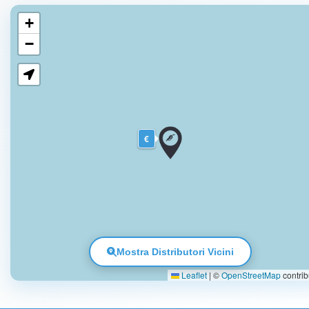
+
−
€
Mostra Distributori Vicini
Leaflet
|
©
OpenStreetMap
contrib