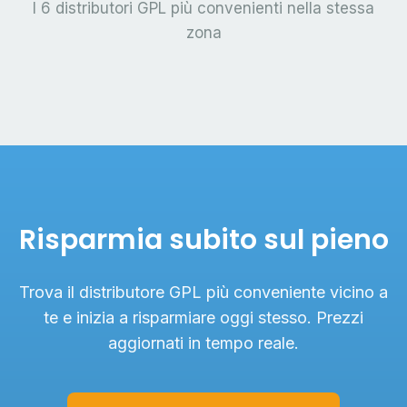
I 6 distributori GPL più convenienti nella stessa
zona
Risparmia subito sul pieno
Trova il distributore GPL più conveniente vicino a
te e inizia a risparmiare oggi stesso. Prezzi
aggiornati in tempo reale.