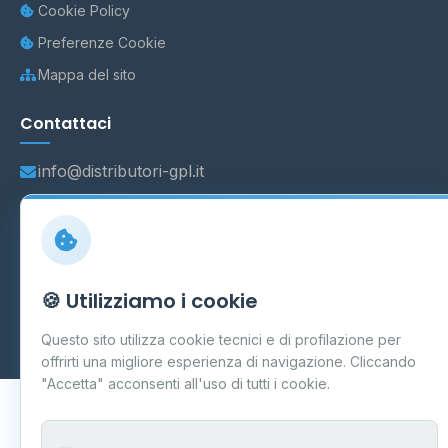
Cookie Policy
Preferenze Cookie
Mappa del sito
Contattaci
info@distributori-gpl.it
© 2026 - Distributori di GPL -
AF Project Software Agency
🍪 Utilizziamo i cookie
Carpi
P.IVA 03859300364
Dati forniti da
Ministero delle Imprese e del Made in Italy
-
Questo sito utilizza cookie tecnici e di profilazione per
Aggiornamento quotidiano
offrirti una migliore esperienza di navigazione. Cliccando
"Accetta" acconsenti all'uso di tutti i cookie.