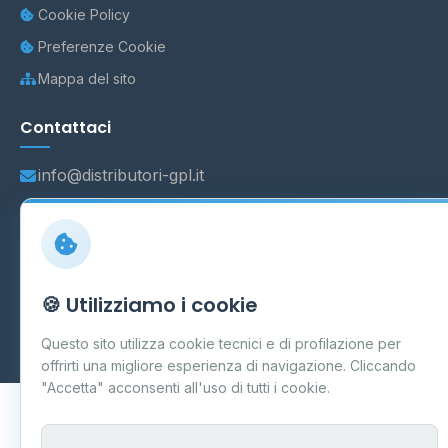
Cookie Policy
Preferenze Cookie
Mappa del sito
Contattaci
info@distributori-gpl.it
© 2026 - Distributori di GPL -
AF Project Software Agency
🍪 Utilizziamo i cookie
Carpi
P.IVA 03859300364
Dati forniti da
Ministero delle Imprese e del Made in Italy
-
Questo sito utilizza cookie tecnici e di profilazione per
Aggiornamento quotidiano
offrirti una migliore esperienza di navigazione. Cliccando
"Accetta" acconsenti all'uso di tutti i cookie.