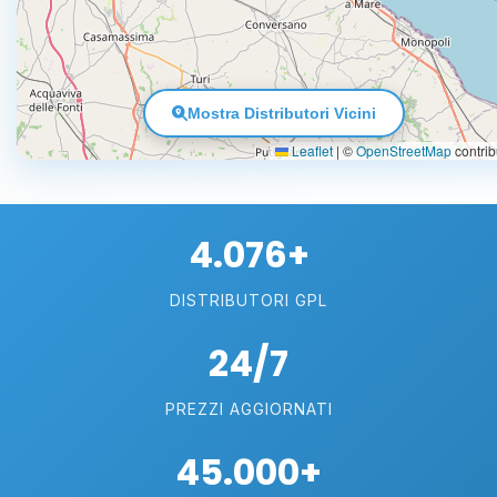
Mostra Distributori Vicini
Leaflet
|
©
OpenStreetMap
contrib
4.076+
DISTRIBUTORI GPL
24/7
PREZZI AGGIORNATI
45.000+