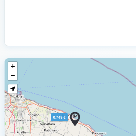
+
−
0.749 €