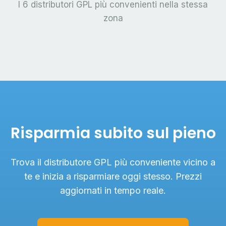
I 6 distributori GPL più convenienti nella stessa
zona
Risparmia subito sul pieno
Trova il distributore GPL più conveniente vicino a
te e inizia a risparmiare oggi stesso. Prezzi
aggiornati in tempo reale.