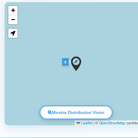
+
−
€
Mostra Distributori Vicini
Leaflet
|
©
OpenStreetMap
contrib