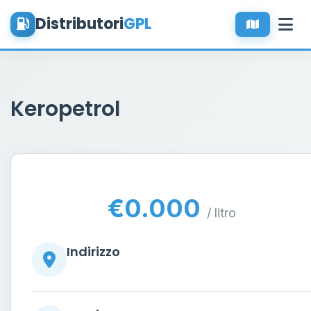
Distributori
GPL
Keropetrol
€0.000
/ litro
Indirizzo