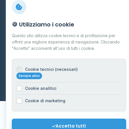
Preferenze Cookie
Mappa del sito
🍪 Utilizziamo i cookie
Contattaci
Questo sito utilizza cookie tecnici e di profilazione per
info@distributori-gpl.it
offrirti una migliore esperienza di navigazione. Cliccando
"Accetta" acconsenti all'uso di tutti i cookie.
Cookie tecnici (necessari)
© 2026 - Distributori di GPL -
AF Project Software Agency
Sempre attivi
Carpi
P.IVA 03859300364
Dati forniti da
Ministero delle Imprese e del Made in Italy
-
Cookie analitici
Aggiornamento quotidiano
Cookie di marketing
Accetta tutti