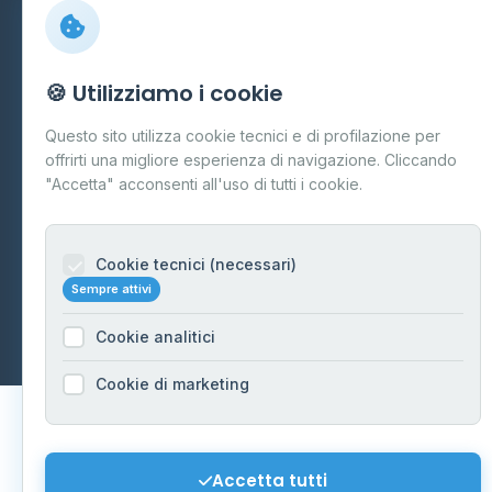
Preferenze Cookie
Mappa del sito
🍪 Utilizziamo i cookie
Contattaci
Questo sito utilizza cookie tecnici e di profilazione per
info@distributori-gpl.it
offrirti una migliore esperienza di navigazione. Cliccando
"Accetta" acconsenti all'uso di tutti i cookie.
Cookie tecnici (necessari)
© 2026 - Distributori di GPL -
AF Project Software Agency
Sempre attivi
Carpi
P.IVA 03859300364
Dati forniti da
Ministero delle Imprese e del Made in Italy
-
Cookie analitici
Aggiornamento quotidiano
Cookie di marketing
Accetta tutti