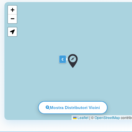
+
−
€
Mostra Distributori Vicini
Leaflet
|
©
OpenStreetMap
contrib