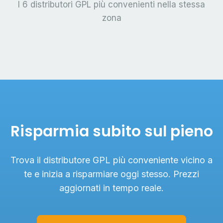
I 6 distributori GPL più convenienti nella stessa
zona
Risparmia subito sul pieno
Trova il distributore GPL più conveniente vicino a
te e inizia a risparmiare oggi stesso. Prezzi
aggiornati in tempo reale.