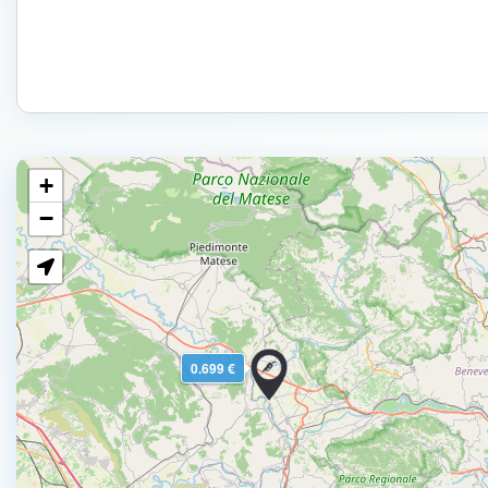
+
−
0.699 €