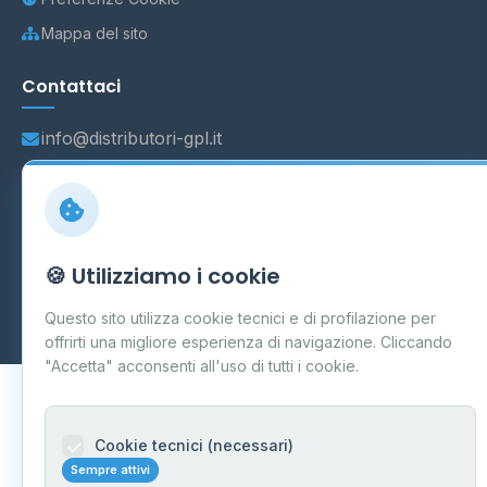
Mappa del sito
Contattaci
info@distributori-gpl.it
© 2026 - Distributori di GPL -
AF Project Software Agency
🍪 Utilizziamo i cookie
Carpi
P.IVA 03859300364
Dati forniti da
Ministero delle Imprese e del Made in Italy
-
Questo sito utilizza cookie tecnici e di profilazione per
Aggiornamento quotidiano
offrirti una migliore esperienza di navigazione. Cliccando
"Accetta" acconsenti all'uso di tutti i cookie.
Cookie tecnici (necessari)
Sempre attivi