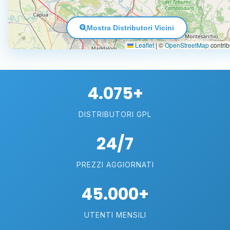
Mostra Distributori Vicini
Leaflet
|
©
OpenStreetMap
contrib
4.075+
DISTRIBUTORI GPL
24/7
PREZZI AGGIORNATI
45.000+
UTENTI MENSILI