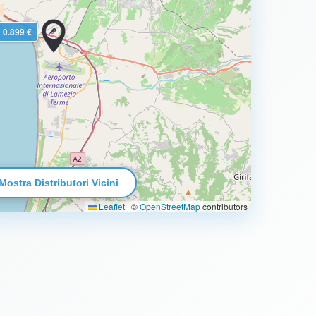
0.899 €
Mostra Distributori Vicini
Leaflet
|
©
OpenStreetMap
contributors