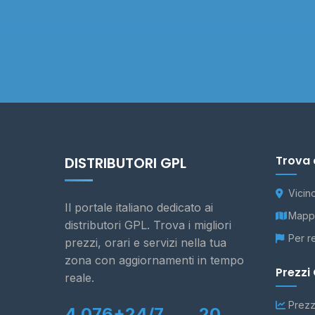
Trova 
DISTRIBUTORI GPL
Vicin
Il portale italiano dedicato ai
Mappa
distributori GPL. Trova i migliori
Per r
prezzi, orari e servizi nella tua
zona con aggiornamenti in tempo
Prezzi
reale.
Prezz
4.076+
24/7
20