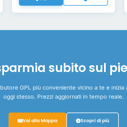
sparmia subito sul pi
ributore GPL più conveniente vicino a te e inizia
oggi stesso. Prezzi aggiornati in tempo reale.
Vai alla Mappa
Scopri di più