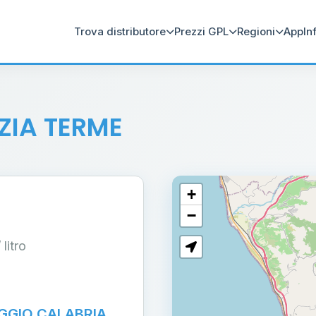
Trova distributore
Prezzi GPL
Regioni
App
In
ZIA TERME
+
−
/ litro
GGIO CALABRIA,