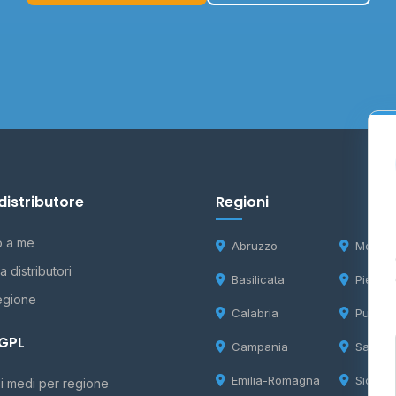
distributore
Regioni
o a me
Abruzzo
Molise
 distributori
Basilicata
Piemon
egione
Calabria
Puglia
 GPL
Campania
Sardeg
Emilia-Romagna
Sicilia
i medi per regione