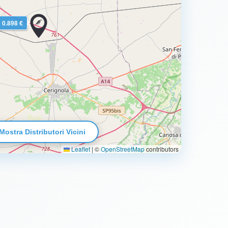
0.898 €
Mostra Distributori Vicini
Leaflet
|
©
OpenStreetMap
contributors