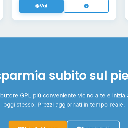
Vai
sparmia subito sul pi
ributore GPL più conveniente vicino a te e inizia
oggi stesso. Prezzi aggiornati in tempo reale.