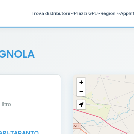
Trova distributore
Prezzi GPL
Regioni
App
In
IGNOLA
+
−
/ litro
ARI-TARANTO,