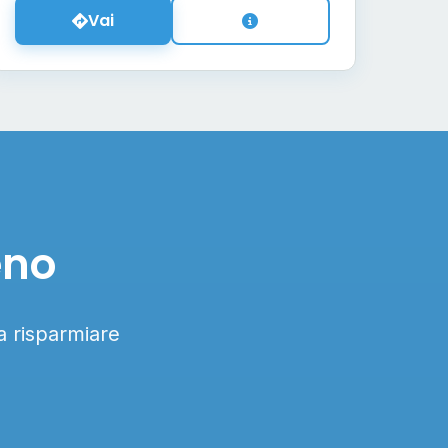
Vai
eno
 a risparmiare