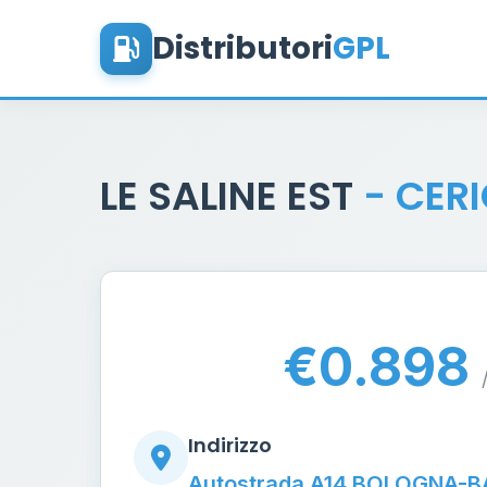
Distributori
GPL
LE SALINE EST
- CER
€0.898
Indirizzo
Autostrada A14 BOLOGNA-B