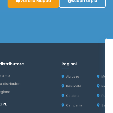
Vai alla Mappa
Scopri di più
distributore
Regioni
o a me
Abruzzo
Molise
 distributori
Basilicata
Piemon
egione
Calabria
Puglia
 GPL
Campania
Sardeg