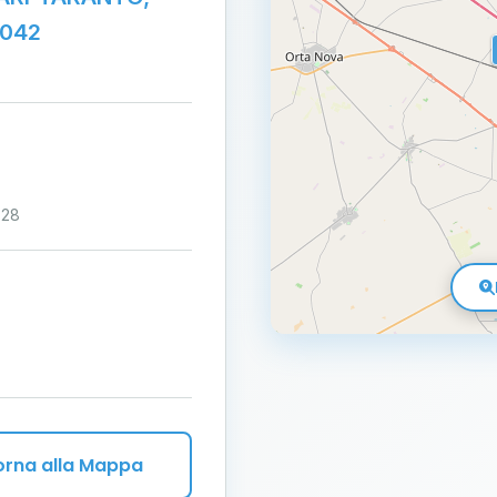
1042
:28
orna alla Mappa