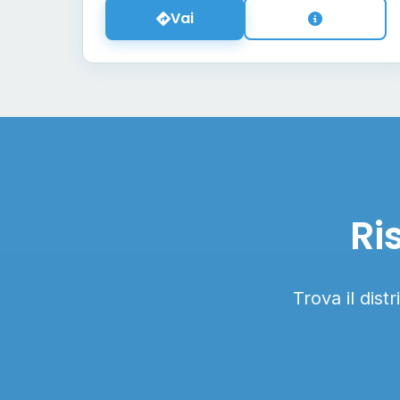
Vai
Ri
Trova il dist