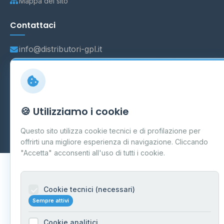
Mappa del sito
Contattaci
info@distributori-gpl.it
© 2026 - Distributori di GPL -
AF Project Software Agency
🍪 Utilizziamo i cookie
Carpi
P.IVA 03859300364
Dati forniti da
Ministero delle Imprese e del Made in Italy
-
Questo sito utilizza cookie tecnici e di profilazione per
Aggiornamento quotidiano
offrirti una migliore esperienza di navigazione. Cliccando
"Accetta" acconsenti all'uso di tutti i cookie.
Cookie tecnici (necessari)
Sempre attivi
Cookie analitici