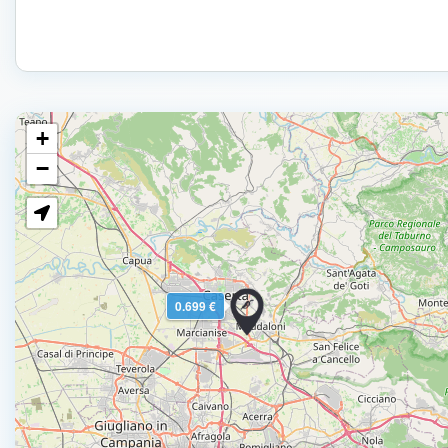
+
−
0.699 €