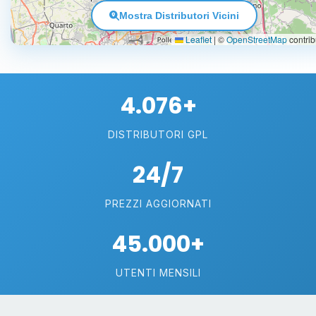
Mostra Distributori Vicini
Leaflet
|
©
OpenStreetMap
contrib
4.076+
DISTRIBUTORI GPL
24/7
PREZZI AGGIORNATI
45.000+
UTENTI MENSILI