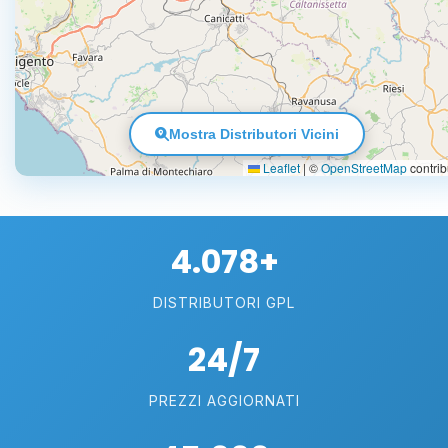
Mostra Distributori Vicini
Leaflet
|
©
OpenStreetMap
contrib
4.078+
DISTRIBUTORI GPL
24/7
PREZZI AGGIORNATI