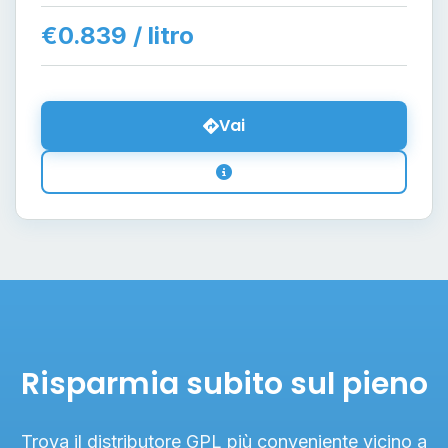
€0.839 / litro
Vai
Risparmia subito sul pieno
Trova il distributore GPL più conveniente vicino a