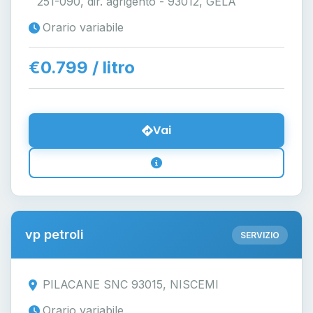
251-090, dir. agrigento - 93012, GELA
Orario variabile
€0.799 / litro
Vai
vp petroli
SERVIZIO
PILACANE SNC 93015, NISCEMI
Orario variabile