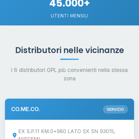
45.000+
UTENTI MENSILI
Distributori nelle vicinanze
I 6 distributori GPL più convenienti nella stessa
zona
CO.ME.CO.
SERVIZIO
EX S.P.11 KM.0+980 LATO SX SN 93015,