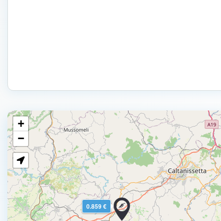
+
−
0.859 €