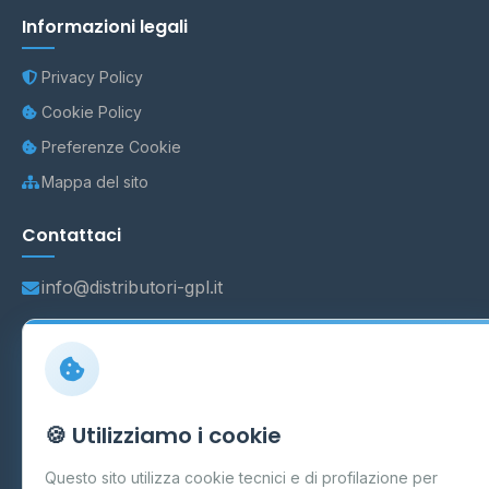
Informazioni legali
Privacy Policy
Cookie Policy
Preferenze Cookie
Mappa del sito
Contattaci
info@distributori-gpl.it
© 2026 - Distributori di GPL -
AF Project Software Agency
Carpi
P.IVA 03859300364
🍪 Utilizziamo i cookie
Dati forniti da
Ministero delle Imprese e del Made in Italy
-
Questo sito utilizza cookie tecnici e di profilazione per
Aggiornamento quotidiano