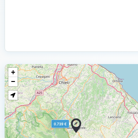
+
−
0.739 €