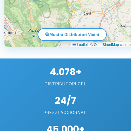
Mostra Distributori Vicini
Leaflet
|
©
OpenStreetMap
contrib
4.078+
DISTRIBUTORI GPL
24/7
PREZZI AGGIORNATI
45.000+