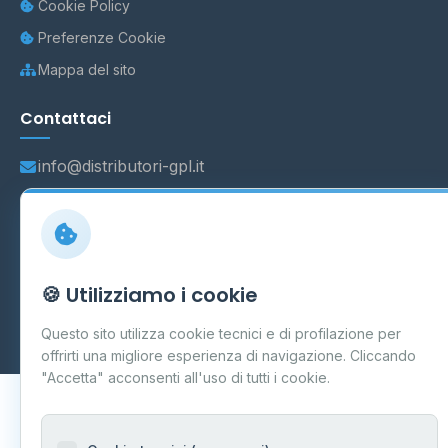
Cookie Policy
Preferenze Cookie
Mappa del sito
Contattaci
info@distributori-gpl.it
© 2026 - Distributori di GPL -
AF Project Software Agency
🍪 Utilizziamo i cookie
Carpi
P.IVA 03859300364
Dati forniti da
Ministero delle Imprese e del Made in Italy
-
Questo sito utilizza cookie tecnici e di profilazione per
Aggiornamento quotidiano
offrirti una migliore esperienza di navigazione. Cliccando
"Accetta" acconsenti all'uso di tutti i cookie.