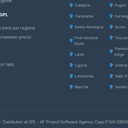
egione
Calabria
Puglia
 GPL
Campania
Sardeg
Emilia-Romagna
Sicilia
i medi per regione
rnamento prezzi
Friuli-Venezia
Tosca
Giulia
Trentin
Lazio
Adige
ca l'app
Liguria
Umbria
Lombardia
Valle d
Marche
Veneto
 Distributori di GPL -
AF Project Software Agency Carpi
P.IVA 0385