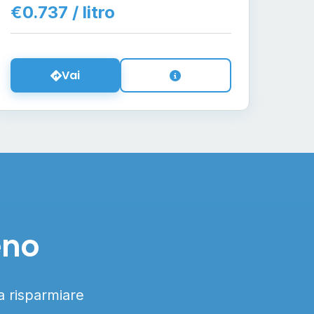
€0.737 / litro
Vai
eno
 a risparmiare