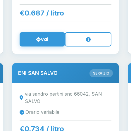
€0.687 / litro
Vai
ENI SAN SALVO
SERVIZIO
via sandro pertini snc 66042, SAN
SALVO
Orario variabile
€0.734 / litro