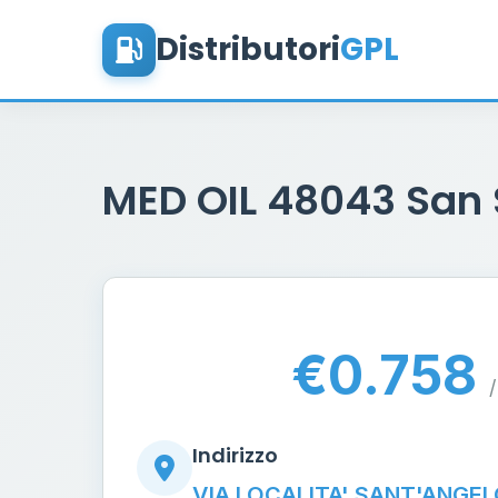
Distributori
GPL
MED OIL 48043 San
€0.758
/
Indirizzo
VIA LOCALITA' SANT'ANGELO