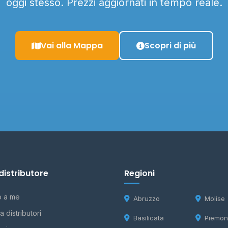
oggi stesso. Prezzi aggiornati in tempo reale.
Vai alla Mappa
Scopri di più
distributore
Regioni
o a me
Abruzzo
Molise
 distributori
Basilicata
Piemon