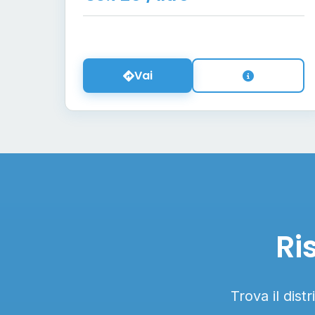
Vai
Ri
Trova il dist