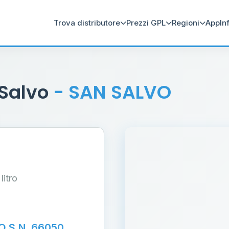
Trova distributore
Prezzi GPL
Regioni
App
In
 Salvo
- SAN SALVO
 litro
 S.N. 66050,