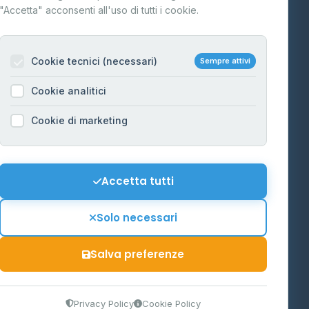
"Accetta" acconsenti all'uso di tutti i cookie.
Contatti
Per gestori
na
Cookie tecnici (necessari)
Sempre attivi
Informazioni legali
Cookie analitici
Privacy Policy
na
Cookie di marketing
Cookie Policy
o-Alto
Preferenze Cookie
Mappa del sito
Accetta tutti
'Aosta
Contattaci
Solo necessari
info@distributori-gpl.it
Salva preferenze
9300364
Privacy Policy
Cookie Policy