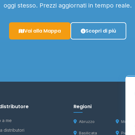
oggi stesso. Prezzi aggiornati in tempo reale.
Vai alla Mappa
Scopri di più
distributore
Regioni
o a me
Abruzzo
Molise
 distributori
Basilicata
Piemon