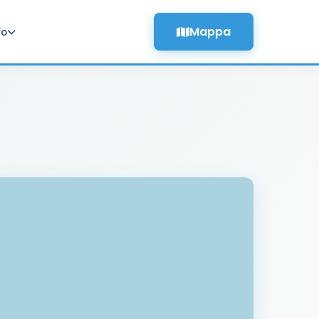
Mappa
fo