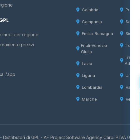
egione
Calabria
Puglia
 GPL
Campania
Sardeg
Emilia-Romagna
Sicilia
i medi per regione
rnamento prezzi
Friuli-Venezia
Tosca
Giulia
Trentin
Lazio
Adige
ca l'app
Liguria
Umbria
Lombardia
Valle d
Marche
Veneto
 Distributori di GPL -
AF Project Software Agency Carpi
P.IVA 0385