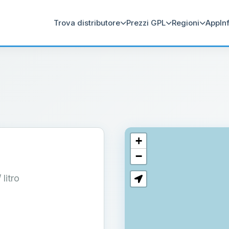
Trova distributore
Prezzi GPL
Regioni
App
In
+
−
/ litro