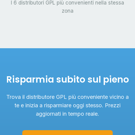
I 6 distributori GPL più convenienti nella stessa
zona
Risparmia subito sul pieno
Trova il distributore GPL più conveniente vicino a
te e inizia a risparmiare oggi stesso. Prezzi
aggiornati in tempo reale.