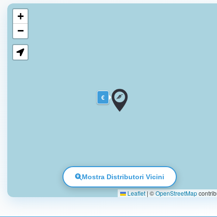
+
−
€
Mostra Distributori Vicini
Leaflet
|
©
OpenStreetMap
contrib