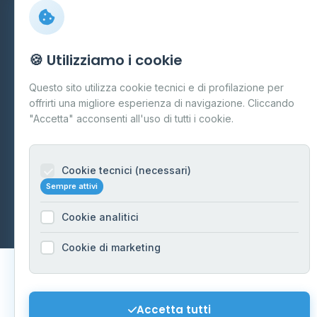
Preferenze Cookie
Mappa del sito
🍪 Utilizziamo i cookie
Contattaci
Questo sito utilizza cookie tecnici e di profilazione per
info@distributori-gpl.it
offrirti una migliore esperienza di navigazione. Cliccando
"Accetta" acconsenti all'uso di tutti i cookie.
Cookie tecnici (necessari)
© 2026 - Distributori di GPL -
AF Project Software Agency
Sempre attivi
Carpi
P.IVA 03859300364
Dati forniti da
Ministero delle Imprese e del Made in Italy
-
Cookie analitici
Aggiornamento quotidiano
Cookie di marketing
Accetta tutti