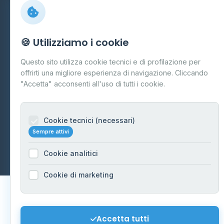
Preferenze Cookie
Mappa del sito
🍪 Utilizziamo i cookie
Contattaci
Questo sito utilizza cookie tecnici e di profilazione per
info@distributori-gpl.it
offrirti una migliore esperienza di navigazione. Cliccando
"Accetta" acconsenti all'uso di tutti i cookie.
Cookie tecnici (necessari)
© 2026 - Distributori di GPL -
AF Project Software Agency
Sempre attivi
Carpi
P.IVA 03859300364
Dati forniti da
Ministero delle Imprese e del Made in Italy
-
Cookie analitici
Aggiornamento quotidiano
Cookie di marketing
Accetta tutti