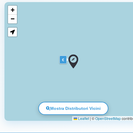
+
−
€
Mostra Distributori Vicini
Leaflet
|
©
OpenStreetMap
contrib