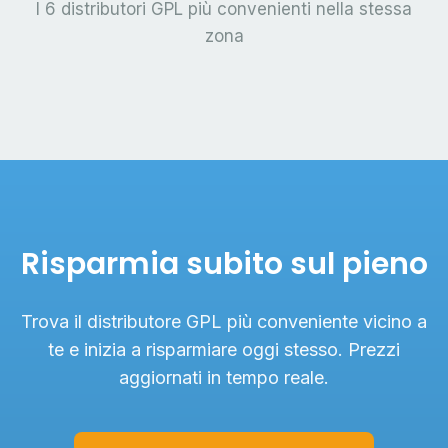
I 6 distributori GPL più convenienti nella stessa
zona
Risparmia subito sul pieno
Trova il distributore GPL più conveniente vicino a
te e inizia a risparmiare oggi stesso. Prezzi
aggiornati in tempo reale.